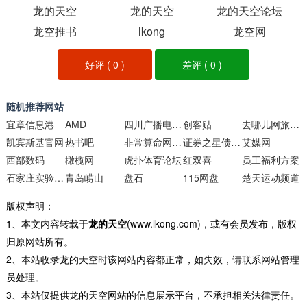
龙的天空
龙的天空
龙的天空论坛
龙空推书
lkong
龙空网
好评 (
0
)
差评 (
0
)
随机推荐网站
宜章信息港
AMD
四川广播电视台
创客贴
去哪儿网旅行频道
凯宾斯基官网
热书吧
非常算命网姓名测试打分频道
证券之星债券频道
艾媒网
西部数码
橄榄网
虎扑体育论坛
红双喜
员工福利方案
石家庄实验中学
青岛崂山
盘石
115网盘
楚天运动频道
版权声明：
1、本文内容转载于
龙的天空
(www.lkong.com)，或有会员发布，版权
归原网站所有。
2、本站收录龙的天空时该网站内容都正常，如失效，请联系网站管理
员处理。
3、本站仅提供龙的天空网站的信息展示平台，不承担相关法律责任。