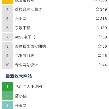

4
荔枝台珠江频道
349

5
六图网
216

6
东坡下载
139

7
4020电子书
59

8
百度糯米西安团购
56

9
TVB节目表
46

10
专业网站设计
44

最新收录网站
1
飞卢同人小说网
2
店小秘
3
开淘网