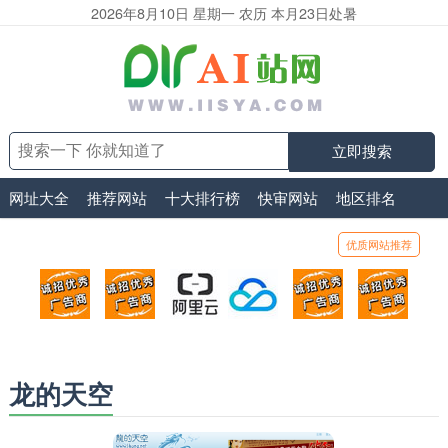
2026年8月10日 星期一 农历 本月23日处暑
立即搜索
网址大全
推荐网站
十大排行榜
快审网站
地区排名
优质网站推荐
顶部广告位1
顶部广告位2
阿里云
腾讯云
顶部广告位5
顶部
广告位招商_广告位待售
广告位招商_广告位待售
打折活动、99元/年
优惠打折，99元/年
广告位招商_广
广告
龙的天空