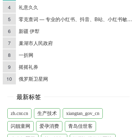
4
礼意久久
5
零克查词 — 专业的小红书、抖音、B站、小红书敏感词检测工具
6
新疆 伊犁
7
巢湖市人民政府
8
一折网
9
摇摇礼券
10
俄罗斯卫星网
最新标签
zh.cnr.cn
生产技术
xiangtan_gov_cn
闪靓童网
爱孕消费
青岛佳世客