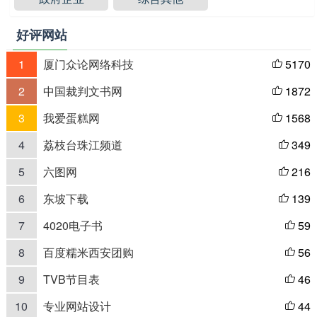
好评网站
1
厦门众论网络科技
5170

2
中国裁判文书网
1872

3
我爱蛋糕网
1568

4
荔枝台珠江频道
349

5
六图网
216

6
东坡下载
139

7
4020电子书
59

8
百度糯米西安团购
56

9
TVB节目表
46

10
专业网站设计
44
