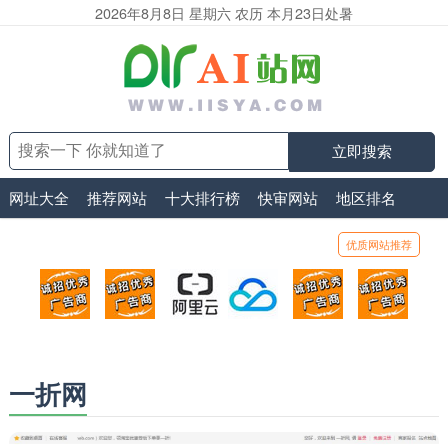
2026年8月8日 星期六 农历 本月23日处暑
立即搜索
网址大全
推荐网站
十大排行榜
快审网站
地区排名
优质网站推荐
顶部广告位1
顶部广告位2
阿里云
腾讯云
顶部广告位5
顶部
广告位招商_广告位待售
广告位招商_广告位待售
打折活动、99元/年
优惠打折，99元/年
广告位招商_广
广告
一折网