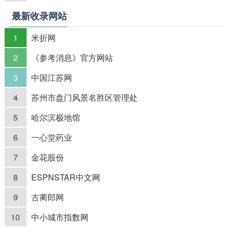
最新收录网站
1
米折网
2
《参考消息》官方网站
3
中国江苏网
4
苏州市盘门风景名胜区管理处
5
哈尔滨极地馆
6
一心堂药业
7
金花股份
8
ESPNSTAR中文网
9
古蔺郎网
10
中小城市指数网