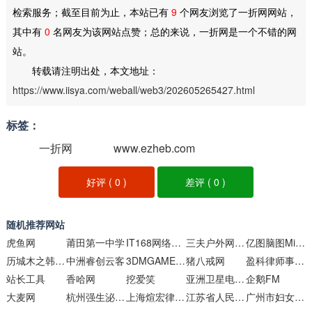
检索服务；截至目前为止，本站已有
9
个网友浏览了一折网网站，
其中有
0
名网友为该网站点赞；总的来说，一折网是一个不错的网
站。
转载请注明出处，本文地址：
https://www.iisya.com/weball/web3/202605265427.html
标签：
一折网
www.ezheb.com
好评 (
0
)
差评 (
0
)
随机推荐网站
虎鱼网
莆田第一中学
IT168网络通信频道
三夫户外网上商城
亿图脑图MindMaster
历城木之韩美容服务经营部
中洲睿创云客
3DMGAME论坛
猪八戒网
盈科律师事务所
站长工具
香哈网
挖爱笑
亚洲卫星电视中文网
企鹅FM
大麦网
杭州强生泌尿外科医院
上海煊宏律师事务所
江苏省人民政府
广州市妇女儿童医疗中心