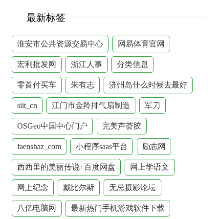
最新标签
淮安市公共资源交易中心
网易体育官网
宏利批发网
浙江人事
分类信息
零首付买车
朱有志
济州岛什么时候去最好
siit_cn
江门市金羚排气扇制造
军刀
OSGeo中国中心门户
完美芦荟胶
faenshaz_com
小程序saas平台
励志网
西西里的美丽传说+百度网盘
网上学语文
网上纪念
戴比尔斯
无忌摄影论坛
八亿电脑网
最新热门手机游戏软件下载