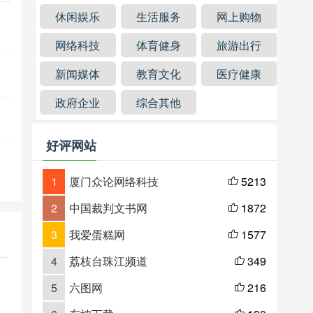
休闲娱乐
生活服务
网上购物
网络科技
体育健身
旅游出行
新闻媒体
教育文化
医疗健康
政府企业
综合其他
好评网站
1
厦门众论网络科技
5213

2
中国裁判文书网
1872

3
我爱蛋糕网
1577

4
荔枝台珠江频道
349

5
六图网
216
