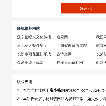
好评 (
0
)
随机推荐网站
辽宁世纪兴文化传播
途家网
我团
河北圣天管件集团
四川省教育考试院
南京
长沙市雨花区快乐成长培训学校
古诗文网
长荣
久爱小说下载网
柠檬日记返利网
驱动
版权声明：
1、本文内容转载于
店小秘
(dianxiaomi.com
2、本站收录店小秘时该网站内容都正常，如失效，