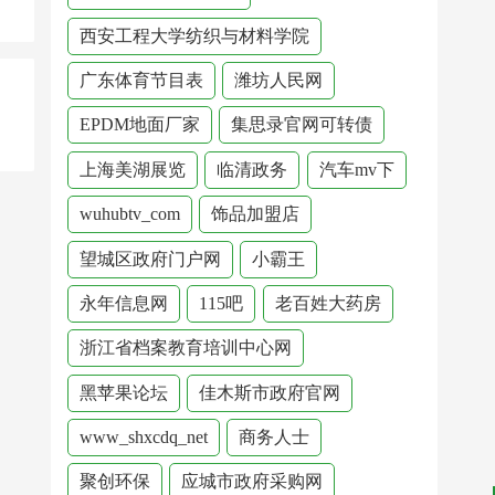
西安工程大学纺织与材料学院
广东体育节目表
潍坊人民网
EPDM地面厂家
集思录官网可转债
上海美湖展览
临清政务
汽车mv下
wuhubtv_com
饰品加盟店
望城区政府门户网
小霸王
永年信息网
115吧
老百姓大药房
浙江省档案教育培训中心网
黑苹果论坛
佳木斯市政府官网
www_shxcdq_net
商务人士
聚创环保
应城市政府采购网