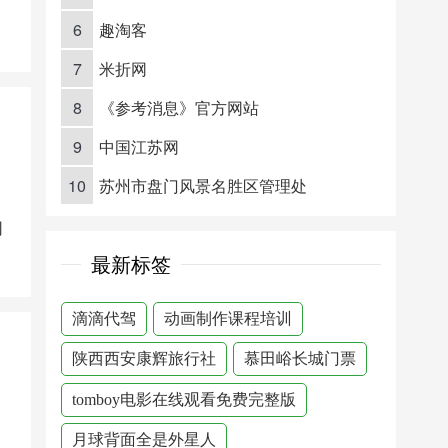
6
趣淘客
7
米折网
8
《参考消息》官方网站
9
中国江苏网
10
苏州市盘门风景名胜区管理处
司
最新标签
滴滴代驾
动画制作课程培训
陕西西安康辉旅行社
慕田峪长城门票
tomboy电影在线观看免费完整版
月球背面全是外星人