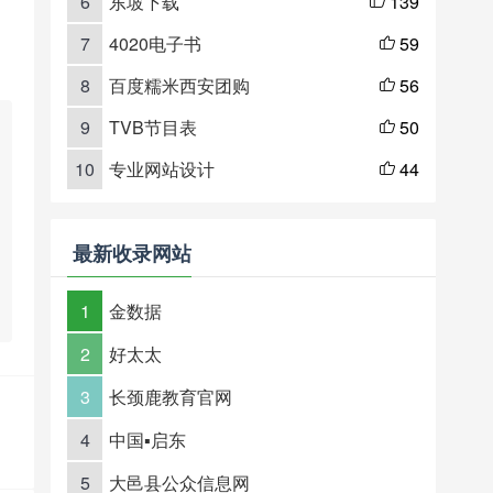
6
东坡下载
139

7
4020电子书
59

8
百度糯米西安团购
56

9
TVB节目表
50

10
专业网站设计
44

最新收录网站
1
金数据
2
好太太
3
长颈鹿教育官网
4
中国▪启东
5
大邑县公众信息网