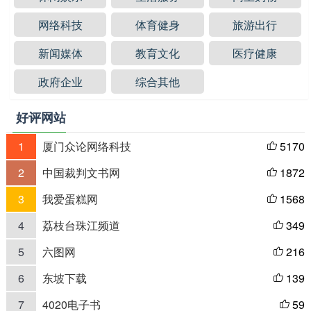
网络科技
体育健身
旅游出行
新闻媒体
教育文化
医疗健康
政府企业
综合其他
好评网站
1
厦门众论网络科技
5170

2
中国裁判文书网
1872

3
我爱蛋糕网
1568

4
荔枝台珠江频道
349

5
六图网
216

6
东坡下载
139

7
4020电子书
59
