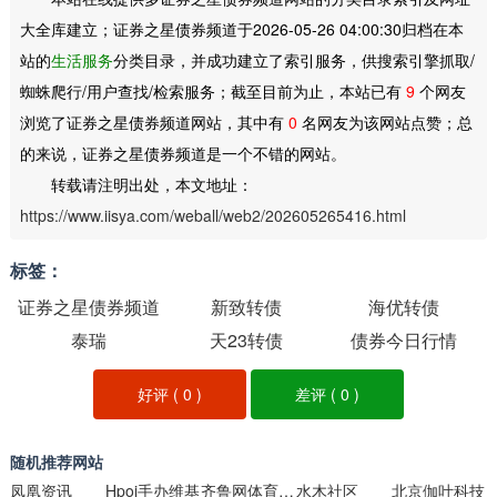
大全库建立；证券之星债券频道于2026-05-26 04:00:30归档在本
站的
生活服务
分类目录，并成功建立了索引服务，供搜索引擎抓取/
蜘蛛爬行/用户查找/检索服务；截至目前为止，本站已有
9
个网友
浏览了证券之星债券频道网站，其中有
0
名网友为该网站点赞；总
的来说，证券之星债券频道是一个不错的网站。
转载请注明出处，本文地址：
https://www.iisya.com/weball/web2/202605265416.html
标签：
证券之星债券频道
新致转债
海优转债
泰瑞
天23转债
债券今日行情
好评 (
0
)
差评 (
0
)
随机推荐网站
凤凰资讯
Hpoi手办维基
齐鲁网体育频道
水木社区
北京伽叶科技