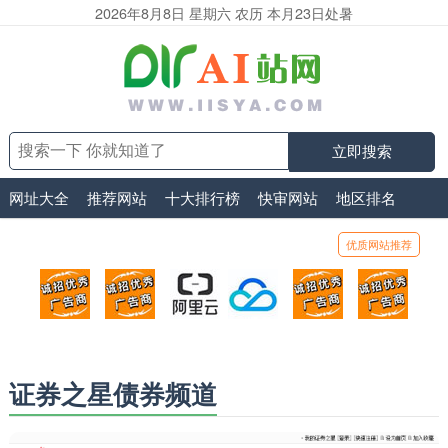
2026年8月8日 星期六 农历 本月23日处暑
立即搜索
网址大全
推荐网站
十大排行榜
快审网站
地区排名
优质网站推荐
顶部广告位1
顶部广告位2
阿里云
腾讯云
顶部广告位5
顶部
广告位招商_广告位待售
广告位招商_广告位待售
打折活动、99元/年
优惠打折，99元/年
广告位招商_广
广告
证券之星债券频道