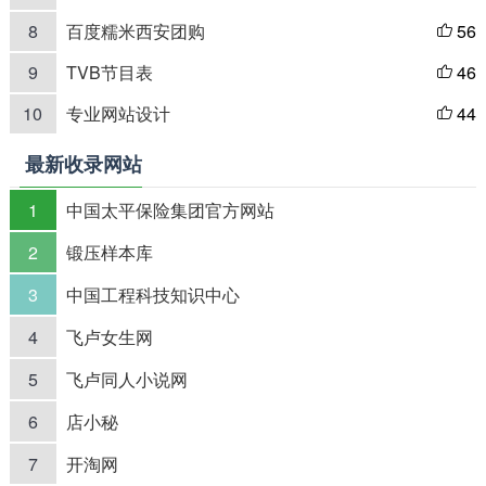
8
百度糯米西安团购
56

9
TVB节目表
46

10
专业网站设计
44

最新收录网站
1
中国太平保险集团官方网站
2
锻压样本库
3
中国工程科技知识中心
4
飞卢女生网
5
飞卢同人小说网
6
店小秘
7
开淘网