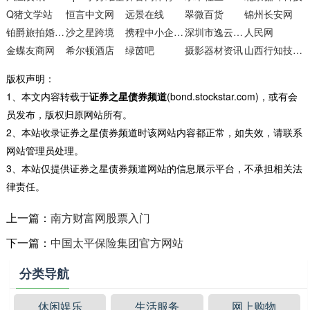
Q猪文学站
恒言中文网
远景在线
翠微百货
锦州长安网
铂爵旅拍婚纱摄影
沙之星跨境
携程中小企业商旅通
深圳市逸云天电子
人民网
金蝶友商网
希尔顿酒店
绿茵吧
摄影器材资讯
山西行知技工学校
版权声明：
1、本文内容转载于
证券之星债券频道
(bond.stockstar.com)，或有会
员发布，版权归原网站所有。
2、本站收录证券之星债券频道时该网站内容都正常，如失效，请联系
网站管理员处理。
3、本站仅提供证券之星债券频道网站的信息展示平台，不承担相关法
律责任。
上一篇：
南方财富网股票入门
下一篇：
中国太平保险集团官方网站
分类导航
休闲娱乐
生活服务
网上购物