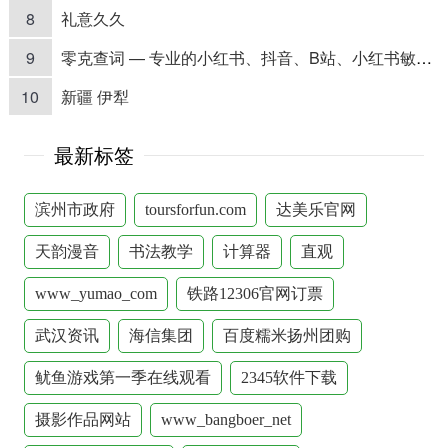
8
礼意久久
9
零克查词 — 专业的小红书、抖音、B站、小红书敏感词检测工具
10
新疆 伊犁
最新标签
滨州市政府
toursforfun.com
达美乐官网
天韵漫音
书法教学
计算器
直观
www_yumao_com
铁路12306官网订票
武汉资讯
海信集团
百度糯米扬州团购
鱿鱼游戏第一季在线观看
2345软件下载
摄影作品网站
www_bangboer_net