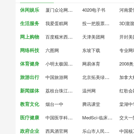
休闲娱乐
厦门众论网络科技
4020电子书
生活服务
投一把股票行情网
我爱蛋糕网
3D溜
网上购物
百度糯米西安团购
天津美团网
开封美
网络科技
六图网
东坡下载
专业网
体育健身
小明太极国漫文化
网易体育
2008
旅游出行
北京拓美绿都园林绿化工程
中国旅游网
加拿大
新闻媒体
荔枝台珠江频道
温州网
红歌会
教育文化
烟台一中
腾讯课堂
医疗健康
中国医学科学院肿瘤医院
MedSci-临床研究与学术平台
交大一
政府企业
乐山市人民政府
西凤酒官网