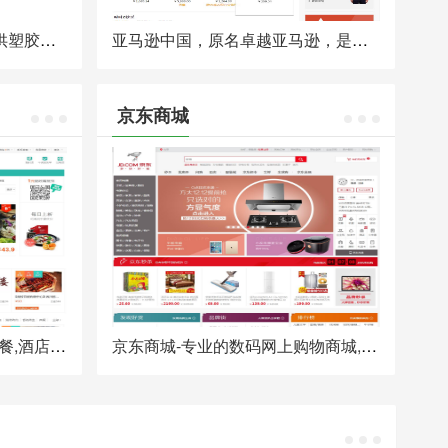
专注体育场地建设20年，提供塑胶跑道、EPDM塑胶地面、硅PU球场及人造草坪的研发/生产/施工服务，严格符合新国标GB36246-2018等检测标准，50+专业施工团队全国服务。
亚马逊中国，原名卓越亚马逊，是一家B2C电子商务网站，前身为卓越网，2004年8月19日亚马逊公司宣布以7500万美元收购雷军和陈年创办的卓越网，将卓越网收归为亚马逊中国全资子公司。2007年将其中国子公司改名为卓越亚马逊。2011年10月27日亚马逊正式宣布将他在中国的子公司“卓越亚马逊”改名为“亚马逊中国”。
京东商城
美团网:美食攻略,外卖网上订餐,酒店预订,旅游团购,飞机票火车票,电影票,ktv团购吃喝玩乐全都有!店铺信息查询,商家评分/评价一站式生活服务网站
京东商城-专业的数码网上购物商城,产品包括数码、家电、手机、电脑配件、网络产品等数万种商品直销,便捷，诚信的服务,为您提供愉悦的网上商城购物体验!