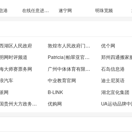
在线任意进制转换计算
息港
遂宁网
明珠宽频
西湖区人民政府
敦煌市人民政府门户网站
优个网
明网时评频道
Patricia∣帕翠亚官方官网
郑州四通搬家
海大师赛票务网
广州中体体育有限责任公司
石岛信息港
浪汽车
中业教育官网
迪士尼英语
派网
B-LINK
湖北宜化集团
中国贵州大方政务门户网站
优购网