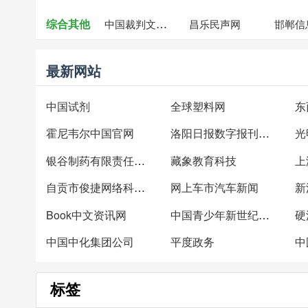
综合其他
中国裁判文书网
昌乐民声网
邯郸信
最新网站
中国试剂
全球塑料网
东
霍尼韦尔中国官网
洛阳日报数字报刊平台
光
银谷制药有限责任公司
藏象教育科技
上
自贡市俊捷网络科技有限责任公司
网上车市汽车新闻
新
Book中文资讯网
中国青少年新世纪读书网
硬
中国中化集团公司
平度政务
标签