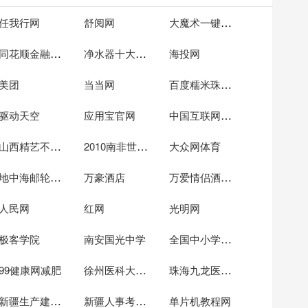
大魔术一键装机
任我行网
舒阅网
同花顺金融网原创频道
净水器十大排名
海投网
百度糯米珠海团购
美团
当当网
中国互联网络信息中心
驱动天空
应用宝官网
山西精艺不锈钢
2010南非世界杯-搜狐体育
大众网体育
地中海邮轮官方网站
万爱情侣酒店官网
万豪酒店
人民网
红网
光明网
全国中小学数据库_全国中小学排名
极客学院
南安国光中学
徐州医科大学附属第三医院
珠海九龙医院03
99健康网减肥
新疆生产建设兵团
新疆人事考试中心
单片机教程网