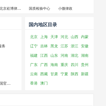
北京崧博律师事务所
国质检验中心
小微律政
国内地区目录
北京
上海
天津
河北
山西
内蒙
古
辽宁
吉林
黑龙
江苏
浙江
安徽
服务
江
福建
江西
山东
河南
湖北
湖南
广东
广西
海南
重庆
四川
贵州
云南
西藏
甘肃
宁夏
陕西
新疆
香港
澳门
UA运动品牌中国官方商城