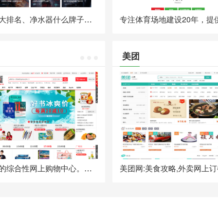
净水器十大排名、净水器什么牌子好?净水器哪个牌子好?净水品牌【8年历史】为用户区分净水器品牌排行，家用净水器十大排名的优劣、了解净水器知识及排名推荐。
美团
全球领先的综合性网上购物中心。超过100万种商品在线热销！图书、音像、母婴、美妆、家居、数码3C、服装、鞋包等几十大类，正品行货，低至2折，700多城市货到付款，（全场购物满29元免运费。当当网一贯秉承提升顾客体验的承诺，自助退换货便捷又放心）。