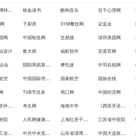
河南爱博特科技发展
铁血读书
酷狗音乐
百千心理网
溜网
下厨房
3158餐饮网
证监会
团网
中国制造网
交易猫
深圳美团网
站设计
鲁大师
福昕软件
宏基官网
阴阳周易算命网
奥运会
摩托迷
中羽在线网
中国国际劳务网
航空
国泰航空
国旅在线
网
TVB节目表
周口网
中国经济网
棠湖中学外语实验学校
《西班牙语助手》
考生网
海南中学
人民网健康频道
上海红房子妇产科医院
附院
江苏省中医院
中国核工业集团公司
中共中央党校网站
山东省淄博市人民政府主网
中国大连政府门户网站