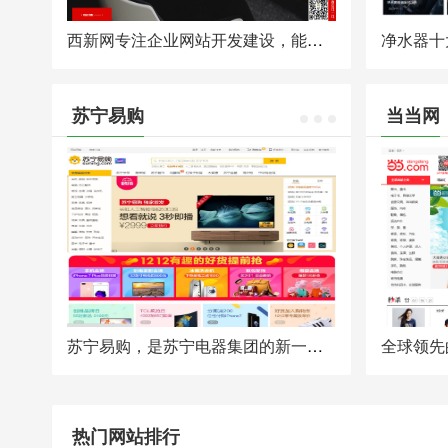
西新网专注企业网站开发建设，能够满足各类企业网站开发建设的需要。将致力于为广大企业提供最佳的网站开发建设解决方案。
苏宁易购
当当网
苏宁易购，是苏宁电器集团的新一代B2C网上商城，于2009年8月18日上线试运营。2010年1月25日，苏宁电器在南京总部宣布，公司的B2C网购平台“苏宁易购”将于2月1日正式上线，并将自主采购、独立运营，苏宁电器也由此正式出手电子商务B-t-C领域。2011年5月25日正式启用.com域名，原.cn域名跳转至.com域名。
热门网站排行