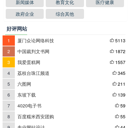
新闻媒体
教育文化
医疗健康
政府企业
综合其他
好评网站
1
厦门众论网络科技
5113

2
中国裁判文书网
1872

3
我爱蛋糕网
1557

4
荔枝台珠江频道
345

5
六图网
211

6
东坡下载
139

7
4020电子书
59

8
百度糯米西安团购
55

9
专业网站设计
44
