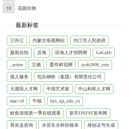
10
花园生物
最新标签
江外江
内蒙古电视网站
内江市人民政府
最新自拍
滨海
琼海人才招聘网
GaGaHi
_actors
立顿
爱尚鲜花网
zysh2008_com
接入服务
包头钢铁（集团）有限责任公司
大莆田人才网
中国艺术家
中山利和人才网
mac+of
中核
bys_ujs_edu_cn
鱿鱼游戏第一季在线观看
新开DNFSF发布网
骨灰盒咨询
水宜生水杯价格表
身份证号生成