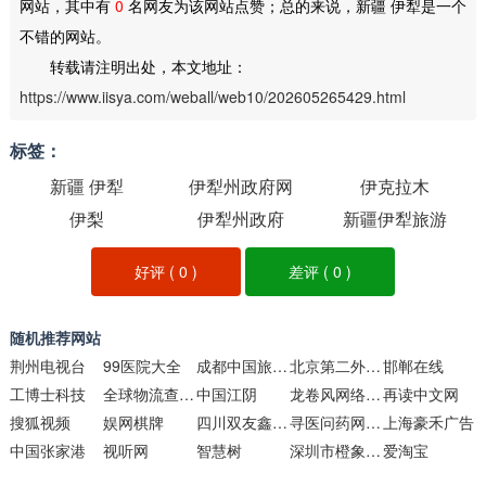
网站，其中有
0
名网友为该网站点赞；总的来说，新疆 伊犁是一个
不错的网站。
转载请注明出处，本文地址：
https://www.iisya.com/weball/web10/202605265429.html
标签：
新疆 伊犁
伊犁州政府网
伊克拉木
伊梨
伊犁州政府
新疆伊犁旅游
好评 (
0
)
差评 (
0
)
随机推荐网站
荆州电视台
99医院大全
成都中国旅行社世贸大厦分社
北京第二外国语学院
邯郸在线
工博士科技
全球物流查询平台
中国江阴
龙卷风网络收音机
再读中文网
搜狐视频
娱网棋牌
四川双友鑫强建筑机械租赁
寻医问药网特色医院
上海豪禾广告
中国张家港
视听网
智慧树
深圳市橙象品牌设计顾问
爱淘宝