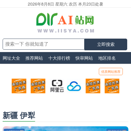
2026年8月8日 星期六 农历 本月23日处暑
立即搜索
网址大全
推荐网站
十大排行榜
快审网站
地区排名
优质网站推荐
顶部广告位1
顶部广告位2
阿里云
腾讯云
顶部广告位5
顶部
广告位招商_广告位待售
广告位招商_广告位待售
打折活动、99元/年
优惠打折，99元/年
广告位招商_广
广告
新疆 伊犁