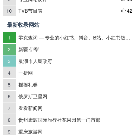
10
TVB节目表
42

最新收录网站
1
零克查词 — 专业的小红书、抖音、B站、小红书敏感词检测工具
2
新疆 伊犁
3
巢湖市人民政府
4
一折网
5
摇摇礼券
6
俄罗斯卫星网
7
看看新闻网
8
贵州康辉国际旅行社花果园第一门市部
9
重庆旅游网