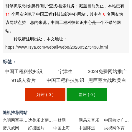
引擎抓取/蜘蛛爬行/用户查找/检索服务；截至目前为止，本站已有
11
个网友浏览了中国工程科技知识中心网站，其中有
0
名网友为
该网站点赞；总的来说，中国工程科技知识中心是一个不错的网
站。
转载请注明出处，本文地址：
https://www.iisya.com/weball/web8/202605275436.html
标签：
中国工程科技知识
宁津生
2024免费网站推广
91成人看片
中心
中国工程科技知识
黑巨茎大战欧美白
大全
中心
妞
好评 (
0
)
差评 (
0
)
随机推荐网站
光明网军事频道
达美乐比萨官方网站
一财网
网易云音乐
中国移动广西移动官网
猪八戒网
好搜图片
中国上海
中国怀远
央视网体育