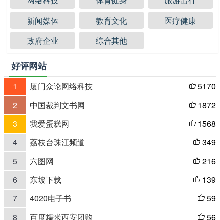
网络科技
体育健身
旅游出行
新闻媒体
教育文化
医疗健康
政府企业
综合其他
好评网站
1
厦门众论网络科技
5170

2
中国裁判文书网
1872

3
我爱蛋糕网
1568

4
荔枝台珠江频道
349

5
六图网
216

6
东坡下载
139

7
4020电子书
59

8
百度糯米西安团购
56
