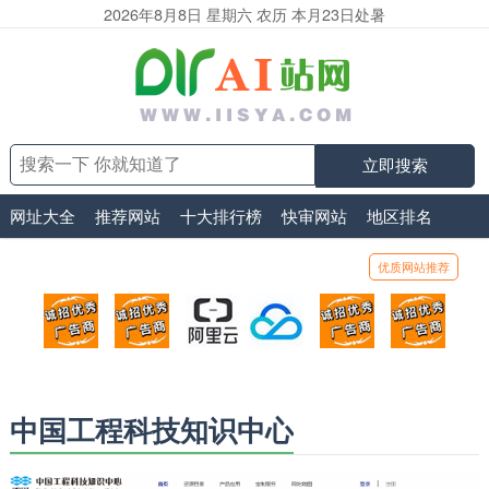
2026年8月8日 星期六 农历 本月23日处暑
立即搜索
网址大全
推荐网站
十大排行榜
快审网站
地区排名
优质网站推荐
顶部广告位1
顶部广告位2
阿里云
腾讯云
顶部广告位5
顶部
广告位招商_广告位待售
广告位招商_广告位待售
打折活动、99元/年
优惠打折，99元/年
广告位招商_广
广告
中国工程科技知识中心