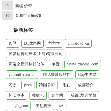
9
新疆 伊犁
10
巢湖市人民政府
最新标签
IC网
D1优尚网
秒秒学
chinafowl_cn
茵梦达传动技术(上海)有限公司
河洛之新武林群侠传
乡音
www_xiaoma_com
ychendi_com_cn
同花顺炒股软件
Gap中国网
习惯
jwch
跨国公司
用在
成都婚介
怀旧副本
数据包
金羊网
成都it培训学校
cnlight_com
美创科技
4A