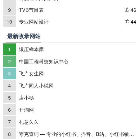
9
TVB节目表
46

10
专业网站设计
44

最新收录网站
1
锻压样本库
2
中国工程科技知识中心
3
飞卢女生网
4
飞卢同人小说网
5
店小秘
6
开淘网
7
礼意久久
8
零克查词 — 专业的小红书、抖音、B站、小红书敏感词检测工具