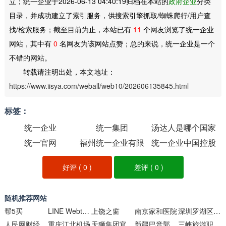
立；统一企业于2026-06-13 04:40:19归档在本站的
政府企业
分类
目录，并成功建立了索引服务，供搜索引擎抓取/蜘蛛爬行/用户查
找/检索服务；截至目前为止，本站已有
11
个网友浏览了统一企业
网站，其中有
0
名网友为该网站点赞；总的来说，统一企业是一个
不错的网站。
转载请注明出处，本文地址：
https://www.iisya.com/weball/web10/202606135845.html
标签：
统一企业
统一集团
汤达人是哪个国家
统一官网
福州统一企业有限
统一企业中国控股
品牌
公司
有限公司
好评 (
0
)
差评 (
0
)
随机推荐网站
帮5买
LINE Webtoon中文官网
上饶之窗
南京家和医院
深圳罗湖区电子政务网
人民网财经
重庆江北机场
天狮集团官方网站
新疆巴音郭楞蒙古自治州
三峡旅游职业技术学院