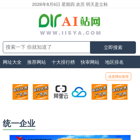
2026年8月6日 星期四 农历 明天是立秋
立即搜索
网址大全
推荐网站
十大排行榜
快审网站
地区排名
优质网站推荐
顶部广告位1
顶部广告位2
阿里云
腾讯云
顶部广告位5
顶部
广告位招商_广告位待售
广告位招商_广告位待售
打折活动、99元/年
优惠打折，99元/年
广告位招商_广
广告
统一企业