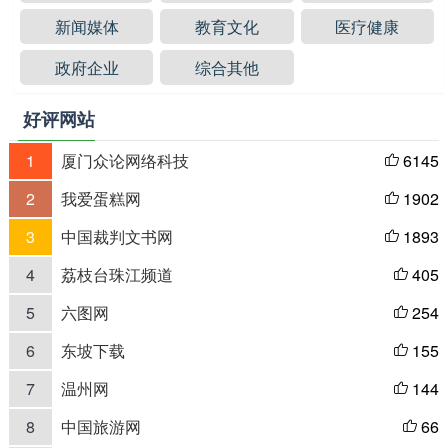
新闻媒体
教育文化
医疗健康
政府企业
综合其他
好评网站
1
厦门众论网络科技
6145

2
我爱蛋糕网
1902

3
中国裁判文书网
1893

4
荔枝台珠江频道
405

5
六图网
254

6
东坡下载
155

7
温州网
144

8
中国旅游网
66
