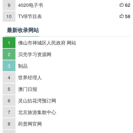
9
4020电子书
62

10
TVB节目表
58

最新收录网站
1
佛山市禅城区人民政府 网站
2
贝壳学习资源网
3
制品
4
世界经理人
5
澳门日报
6
灵山拈花湾预订网
7
北京旅游集散中心
8
药普网官网