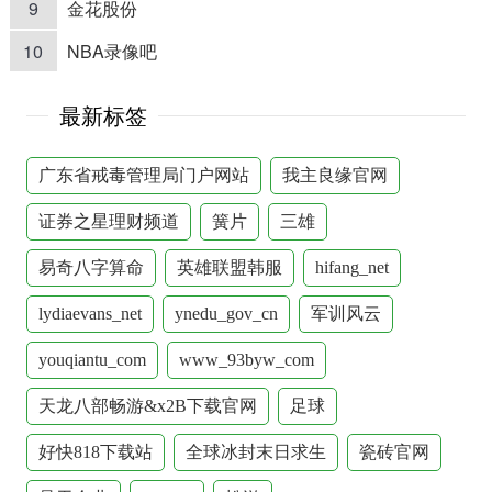
9
金花股份
10
NBA录像吧
最新标签
广东省戒毒管理局门户网站
我主良缘官网
证券之星理财频道
簧片
三雄
易奇八字算命
英雄联盟韩服
hifang_net
lydiaevans_net
ynedu_gov_cn
军训风云
youqiantu_com
www_93byw_com
天龙八部畅游&x2B下载官网
足球
好快818下载站
全球冰封末日求生
瓷砖官网