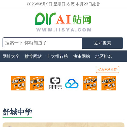
2026年8月9日 星期日 农历 本月23日处暑
立即搜索
网址大全
推荐网站
十大排行榜
快审网站
地区排名
优质网站推荐
顶部广告位1
顶部广告位2
阿里云
腾讯云
顶部广告位5
顶部
广告位招商_广告位待售
广告位招商_广告位待售
打折活动、99元/年
优惠打折，99元/年
广告位招商_广
广告
舒城中学