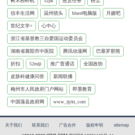
树木粉碎机
52pk
悬赏任务
粉尘
信丰生活网
温州猎头
blued电脑版
月嫂吧
世纪文学+
心中心
浙江省基督教三自爱国运动委员会
湖南省襄阳市中医院
腾讯动漫网
巴塞罗那熊
折扣
52miji
推广普通话
全国政协
皮肤科健康问答
新闻联播
梅州市人民政府门户网站
即墨教育
中国蒲县政府网
www_tjykt_com
关于我们
联系我们
广告合作
版权申明
sitemap