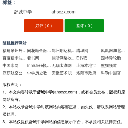
标签：
舒城中学
ahsczx.com
好评 (
0
)
差评 (
0
)
随机推荐网站
福建泉州外国语中学
同花顺金融网商品期货频道
郑州朋达机械设备
猎城网
凤凰网湖北频道
百度糯米沈阳团购
看书网
倾听网络收音机
E书吧
固特异轮胎
中国水网
Innisfree悦诗风吟中国官方网站
无锡太湖网
上海本地宝
熊猫频道
汉莎航空公司飞常里程汇官网
中学历史教学园地
安徽艺术职业学院
洛阳市政府网站
科勒中国官方网站
版权声明：
1、本文内容转载于
舒城中学
(ahsczx.com)，或有会员发布，版权归原
网站所有。
2、本站收录舒城中学时该网站内容都正常，如失效，请联系网站管理
员处理。
3、本站仅提供舒城中学网站的信息展示平台，不承担相关法律责任。