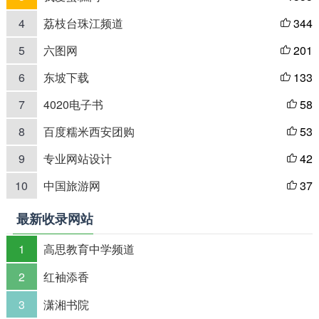
4
荔枝台珠江频道
344

5
六图网
201

6
东坡下载
133

7
4020电子书
58

8
百度糯米西安团购
53

9
专业网站设计
42

10
中国旅游网
37

最新收录网站
1
高思教育中学频道
2
红袖添香
3
潇湘书院