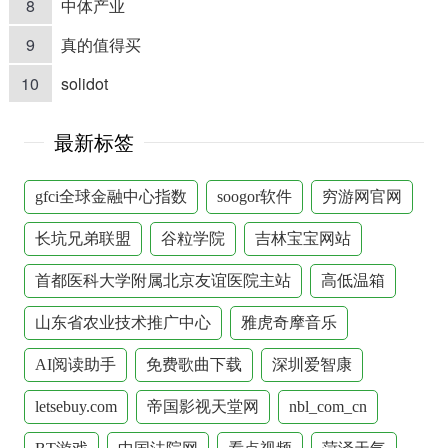
8
中体产业
9
真的值得买
10
solidot
最新标签
gfci全球金融中心指数
soogor软件
穷游网官网
长坑兄弟联盟
谷粒学院
吉林宝宝网站
首都医科大学附属北京友谊医院主站
高低温箱
山东省农业技术推广中心
雅虎奇摩音乐
AI阅读助手
免费歌曲下载
深圳爱智康
letsebuy.com
帝国影视天堂网
nbl_com_cn