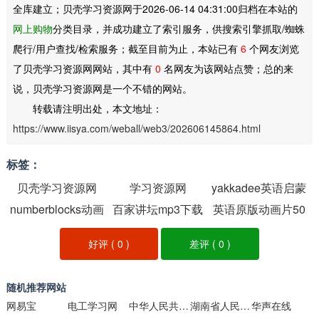
全库建立；贝壳学习资源网于2026-06-14 04:31:00归档在本站的
网上购物
分类目录，并成功建立了索引服务，供搜索引擎抓取/蜘蛛
爬行/用户查找/检索服务；截至目前为止，本站已有
6
个网友浏览
了贝壳学习资源网网站，其中有
0
名网友为该网站点赞；总的来
说，贝壳学习资源网是一个不错的网站。
转载请注明出处，本文地址：
https://www.iisya.com/weball/web3/202606145864.html
标签：
贝壳学习资源网
学习资源网
yakkadee英语启蒙
numberblocks动画
百家讲坛mp3下载
英语原版动画片50
动画下载
片全集下载
部下载
好评 (
0
)
差评 (
0
)
随机推荐网站
网易宝
电工学习网
中华人民共和国国防部
湖南省人民政府
华声在线