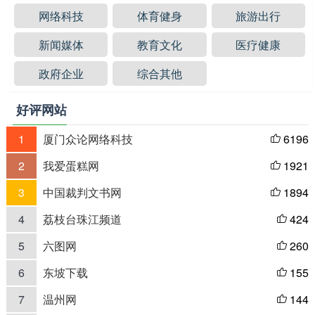
网络科技
体育健身
旅游出行
新闻媒体
教育文化
医疗健康
政府企业
综合其他
好评网站
1
厦门众论网络科技
6196

2
我爱蛋糕网
1921

3
中国裁判文书网
1894

4
荔枝台珠江频道
424

5
六图网
260

6
东坡下载
155

7
温州网
144
