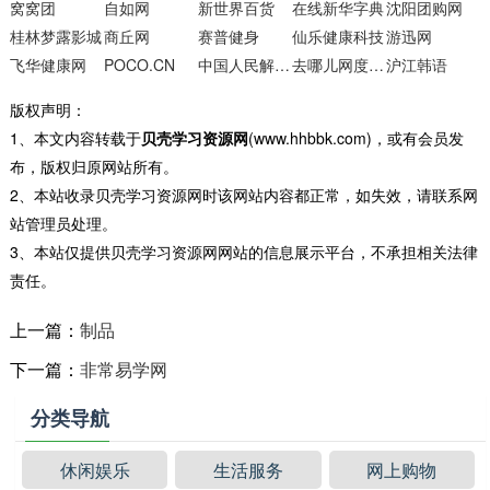
窝窝团
自如网
新世界百货
在线新华字典
沈阳团购网
桂林梦露影城
商丘网
赛普健身
仙乐健康科技
游迅网
飞华健康网
POCO.CN
中国人民解放军总医院
去哪儿网度假频道
沪江韩语
版权声明：
1、本文内容转载于
贝壳学习资源网
(www.hhbbk.com)，或有会员发
布，版权归原网站所有。
2、本站收录贝壳学习资源网时该网站内容都正常，如失效，请联系网
站管理员处理。
3、本站仅提供贝壳学习资源网网站的信息展示平台，不承担相关法律
责任。
上一篇：
制品
下一篇：
非常易学网
分类导航
休闲娱乐
生活服务
网上购物