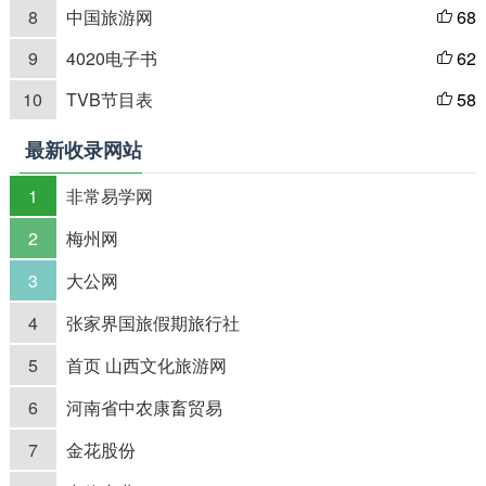
8
中国旅游网
68

9
4020电子书
62

10
TVB节目表
58

最新收录网站
1
非常易学网
2
梅州网
3
大公网
4
张家界国旅假期旅行社
5
首页 山西文化旅游网
6
河南省中农康畜贸易
7
金花股份