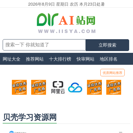
2026年8月9日 星期日 农历 本月23日处暑
立即搜索
网址大全
推荐网站
十大排行榜
快审网站
地区排名
优质网站推荐
顶部广告位1
顶部广告位2
阿里云
腾讯云
顶部广告位5
顶部
广告位招商_广告位待售
广告位招商_广告位待售
打折活动、99元/年
优惠打折，99元/年
广告位招商_广
广告
贝壳学习资源网