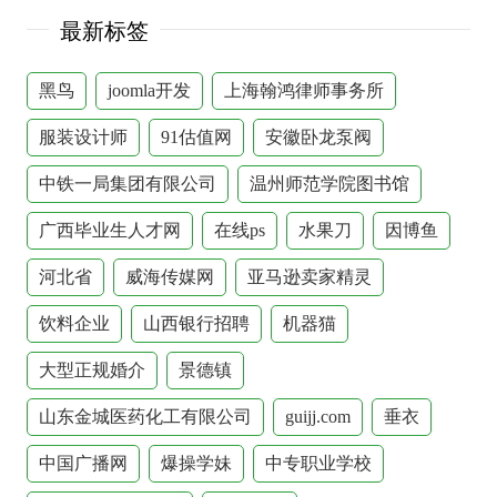
最新标签
黑鸟
joomla开发
上海翰鸿律师事务所
服装设计师
91估值网
安徽卧龙泵阀
中铁一局集团有限公司
温州师范学院图书馆
广西毕业生人才网
在线ps
水果刀
因博鱼
河北省
威海传媒网
亚马逊卖家精灵
饮料企业
山西银行招聘
机器猫
大型正规婚介
景德镇
山东金城医药化工有限公司
guijj.com
垂衣
中国广播网
爆操学妹
中专职业学校