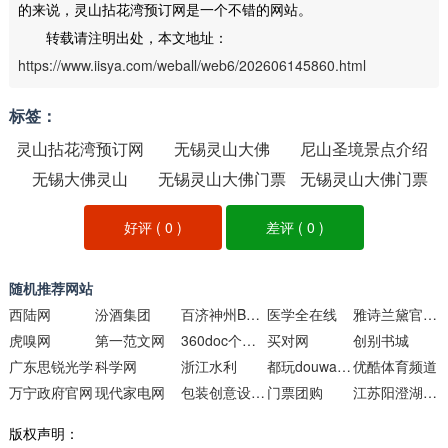
的来说，灵山拈花湾预订网是一个不错的网站。
转载请注明出处，本文地址：
https://www.iisya.com/weball/web6/202606145860.html
标签：
灵山拈花湾预订网
无锡灵山大佛
尼山圣境景点介绍
无锡大佛灵山
无锡灵山大佛门票
无锡灵山大佛门票
多少钱
好评 (
0
)
差评 (
0
)
随机推荐网站
西陆网
汾酒集团
百济神州BeiGene
医学全在线
雅诗兰黛官网商城
虎嗅网
第一范文网
360doc个人图书馆
买对网
创别书城
广东思锐光学
科学网
浙江水利
都玩douwanwe**
优酷体育频道
万宁政府官网
现代家电网
包装创意设计大赛
门票团购
江苏阳澄湖大闸蟹
版权声明：