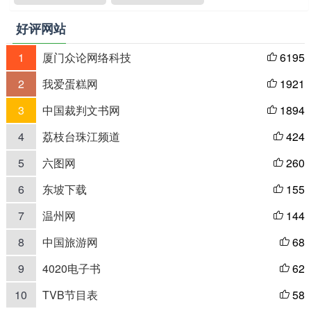
好评网站
1
厦门众论网络科技
6195

2
我爱蛋糕网
1921

3
中国裁判文书网
1894

4
荔枝台珠江频道
424

5
六图网
260

6
东坡下载
155

7
温州网
144

8
中国旅游网
68

9
4020电子书
62

10
TVB节目表
58
