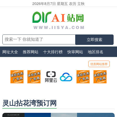
2026年8月7日 星期五 农历 立秋
立即搜索
网址大全
推荐网站
十大排行榜
快审网站
地区排名
优质网站推荐
顶部广告位1
顶部广告位2
阿里云
腾讯云
顶部广告位5
顶部
广告位招商_广告位待售
广告位招商_广告位待售
打折活动、99元/年
优惠打折，99元/年
广告位招商_广
广告
灵山拈花湾预订网