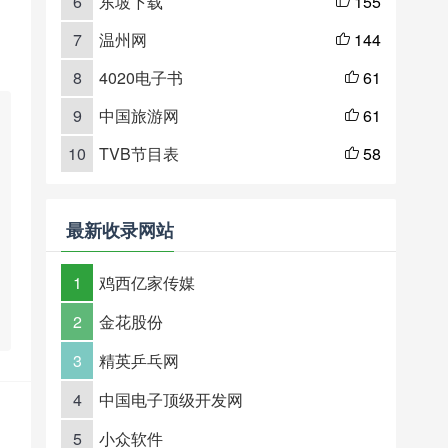
6
东坡下载
155

7
温州网
144

8
4020电子书
61

9
中国旅游网
61

10
TVB节目表
58

最新收录网站
1
鸡西亿家传媒
2
金花股份
3
精英乒乓网
4
中国电子顶级开发网
5
小众软件