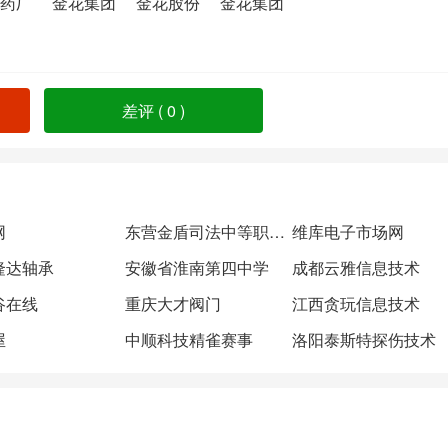
制药厂
金花集团
金花股份
金花集团
差评 (
0
)
网
东营金盾司法中等职业学校
维库电子市场网
隆达轴承
安徽省淮南第四中学
成都云雅信息技术
谷在线
重庆大才阀门
江西贪玩信息技术
屋
中顺科技精雀赛事
洛阳泰斯特探伤技术