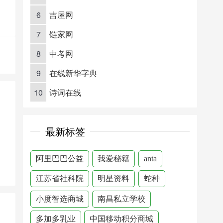
6
吉屋网
7
链家网
8
中考网
9
在线新华字典
10
诗词在线
最新标签
阿里巴巴公益
我爱秘籍
anta
江苏省社科院
明星资料
蛇种
小度智选商城
南昌私立学校
多加多乳业
中国移动积分商城