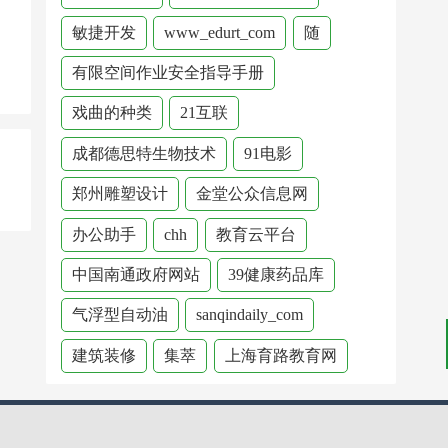
敏捷开发
www_edurt_com
随
有限空间作业安全指导手册
戏曲的种类
21互联
成都德思特生物技术
91电影
郑州雕塑设计
金堂公众信息网
办公助手
chh
教育云平台
中国南通政府网站
39健康药品库
气浮型自动油
sanqindaily_com
建筑装修
集萃
上海育路教育网