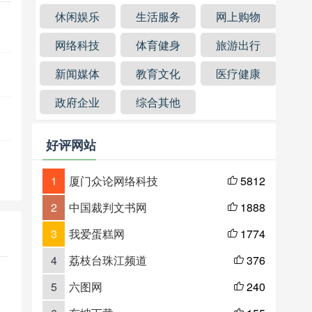
休闲娱乐
生活服务
网上购物
网络科技
体育健身
旅游出行
新闻媒体
教育文化
医疗健康
政府企业
综合其他
好评网站
1
厦门众论网络科技
5812

2
中国裁判文书网
1888

3
我爱蛋糕网
1774

4
荔枝台珠江频道
376

5
六图网
240
