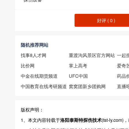
好评 (
0
)
随机推荐网站
找事8人才网
重渡沟风景区官方网站
一起
比价网
掌上高考
爱奇
中金在线期货频道
UFC中国
药品价
中国教育在线考研频道
窝窝团新乡团购网
直播
版权声明：
1、本文内容转载于
洛阳泰斯特探伤技术
(tst-ly