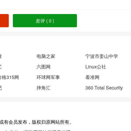
差评 (
0
)
搜
电脑之家
宁波市姜山中学
艺
六图网
Linux公社
格315网
环球网军事
看准网
吧
摔角汇
360 Total Security
.com)，或有会员发布，版权归原网站所有。