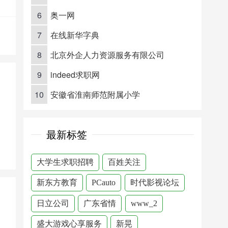
6
奥一网
7
在线新华字典
8
北京外企人力资源服务有限公司
9
indeed求职网
10
安徽省淮南师范附属小学
最新标签
大学生求职招聘
百姓关注
新东方教育
PCauto
时代影视论坛
日立公司
广东省情
www_2
盛大游戏心享服务
新晃