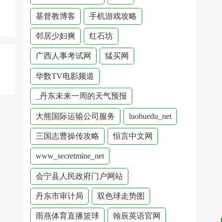
基督教博客
手机游戏攻略
邻居少妇爽
红石坊
广西人事考试网
猛买网
华数TV电影频道
_丹东未来一周的天气预报
大熊国际运输公司服务
luohuedu_net
三国志曹操传攻略
恒言中文网
www_secretmine_net
会宁县人民政府门户网站
丹东市审计局
双色球走势图
雨燕体育直播篮球
翰辰英语官网