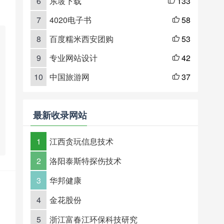
6
东坡下载
133

7
4020电子书
58

8
百度糯米西安团购
53

9
专业网站设计
42

10
中国旅游网
37

最新收录网站
1
江西贪玩信息技术
2
洛阳泰斯特探伤技术
3
华邦健康
4
金花股份
5
浙江富春江环保科技研究