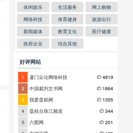
休闲娱乐
生活服务
网上购物
网络科技
体育健身
旅游出行
新闻媒体
教育文化
医疗健康
政府企业
综合其他
好评网站
1
厦门众论网络科技
4819

2
中国裁判文书网
1864

3
我爱蛋糕网
1355

4
荔枝台珠江频道
344

5
六图网
201
