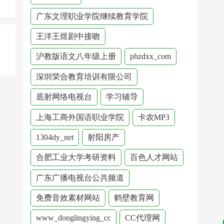
广东文理职业学院继续教育学院
王洋王煜剧中接吻
沪教版语文八年级上册
phzdxx_com
深圳荣合教育培训有限公司
底射网络电视台
学习辅导
上海工商外国语职业学院
卡农MP3
1304dy_net
射阳房产
合肥工业大学考研资料
百色人才网站
广东广播电视台公共频道
免费音效素材网站
鹤壁教育网
www_donglingying_cc
CC代理网