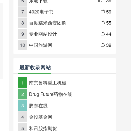
6
东坡下载
139

7
4020电子书
59

8
百度糯米西安团购
55

9
专业网站设计
44

10
中国旅游网
39

最新收录网站
1
南京鲁科重工机械
2
Drug Future药物在线
3
胶东在线
4
金投基金网
5
和讯股指期货