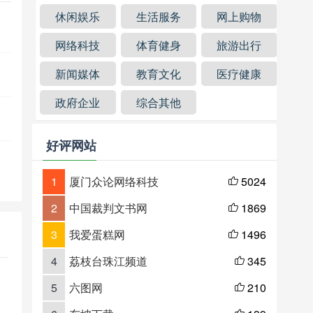
休闲娱乐
生活服务
网上购物
网络科技
体育健身
旅游出行
新闻媒体
教育文化
医疗健康
政府企业
综合其他
好评网站
1
厦门众论网络科技
5024

2
中国裁判文书网
1869

3
我爱蛋糕网
1496

4
荔枝台珠江频道
345

5
六图网
210
