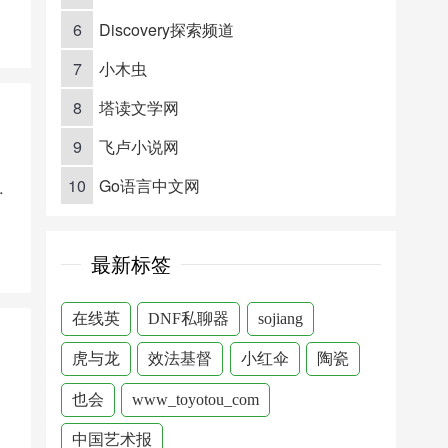
6
Discovery探索频道
7
小木虫
8
塔读文学网
9
飞卢小说网
10
Go语言中文网
体数字报
最新标签
在线英
DNF私聊器
sojiang
虎与龙
效法基督
小红伞
陶瓷
也会
www_toyotou_com
中国艺术报