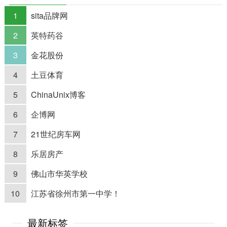
1
sita品牌网
2
英特药谷
3
金花股份
4
土豆体育
5
ChinaUnix博客
6
企博网
7
21世纪房车网
8
乐居房产
9
佛山市华英学校
10
江苏省徐州市第一中学！
最新标签