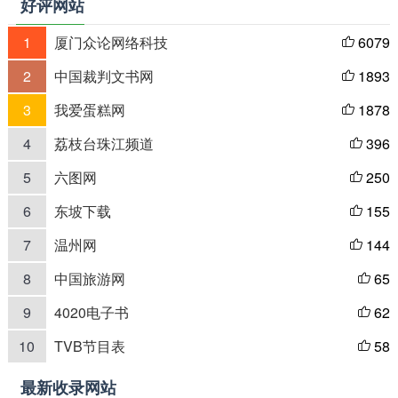
好评网站
1
厦门众论网络科技
6079

2
中国裁判文书网
1893

3
我爱蛋糕网
1878

4
荔枝台珠江频道
396

5
六图网
250

6
东坡下载
155

7
温州网
144

8
中国旅游网
65

9
4020电子书
62

10
TVB节目表
58

最新收录网站