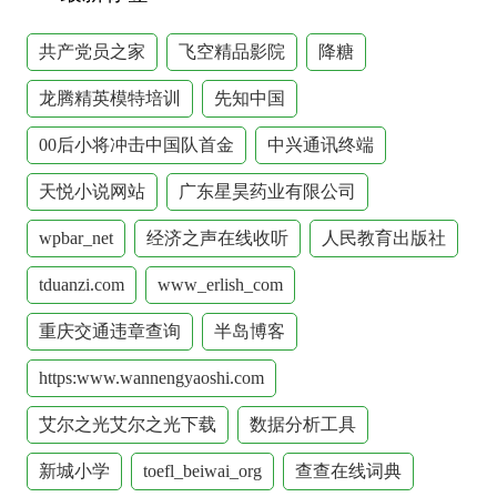
共产党员之家
飞空精品影院
降糖
龙腾精英模特培训
先知中国
00后小将冲击中国队首金
中兴通讯终端
天悦小说网站
广东星昊药业有限公司
wpbar_net
经济之声在线收听
人民教育出版社
tduanzi.com
www_erlish_com
重庆交通违章查询
半岛博客
https:www.wannengyaoshi.com
艾尔之光艾尔之光下载
数据分析工具
新城小学
toefl_beiwai_org
查查在线词典