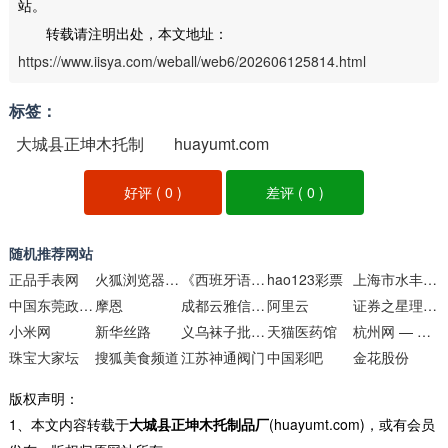
站。
转载请注明出处，本文地址：
https://www.iisya.com/weball/web6/202606125814.html
标签：
大城县正坤木托制
huayumt.com
品厂
好评 (
0
)
差评 (
0
)
随机推荐网站
正品手表网
火狐浏览器官网
《西班牙语助手》
hao123彩票
上海市水丰路小学分校网站
中国东莞政府门户网站
摩恩
成都云雅信息技术
阿里云
证券之星理财频道
小米网
新华丝路
义乌袜子批发网
天猫医药馆
杭州网 — 数字报纸
珠宝大家坛
搜狐美食频道
江苏神通阀门
中国彩吧
金花股份
版权声明：
1、本文内容转载于
大城县正坤木托制品厂
(huayumt.com)，或有会员