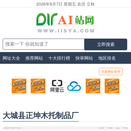
2026年8月7日 星期五 农历 立秋
立即搜索
网址大全
推荐网站
十大排行榜
快审网站
地区排名
优质网站推荐
顶部广告位1
顶部广告位2
阿里云
腾讯云
顶部广告位5
顶部
广告位招商_广告位待售
广告位招商_广告位待售
打折活动、99元/年
优惠打折，99元/年
广告位招商_广
广告
大城县正坤木托制品厂