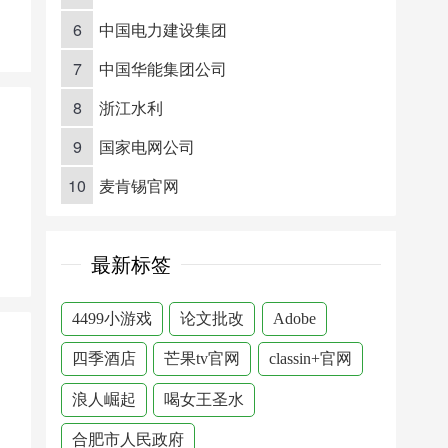
6
中国电力建设集团
7
中国华能集团公司
8
浙江水利
9
国家电网公司
10
麦肯锡官网
最新标签
4499小游戏
论文批改
Adobe
四季酒店
芒果tv官网
classin+官网
浪人崛起
喝女王圣水
合肥市人民政府