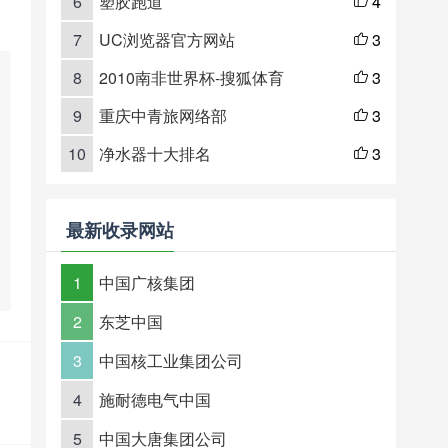
6
塑胶跑道
4

7
UC浏览器官方网站
3

8
2010南非世界杯-搜狐体育
3

9
重庆中青旅网络部
3

10
净水器十大排名
3

最新收录网站
1
中国广核集团
2
东芝中国
3
中国核工业集团公司
4
施耐德电气中国
5
中国大唐集团公司