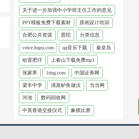
关于进一步加强中小学班主任工作的意见
PPT模板免费下载素材
原画设计培训
合肥公共资源
普陀
分类信息
voice.hupu.com
qq音乐下载
秦皇岛
哈雷肥仔
上春山下载免费mp3
张家界
1ting.com
中国证券网
梁丰中学
清蒸鲈鱼做法
当当网
河池
数码回收网
中英香港交接仪式
象棋比赛