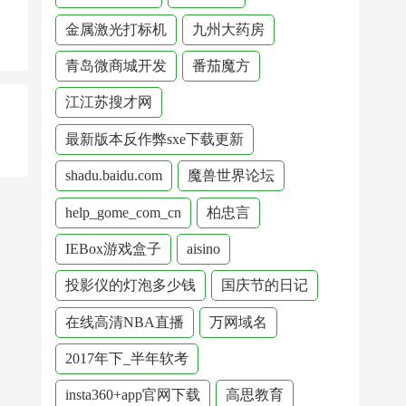
金属激光打标机
九州大药房
青岛微商城开发
番茄魔方
江江苏搜才网
最新版本反作弊sxe下载更新
shadu.baidu.com
魔兽世界论坛
help_gome_com_cn
柏忠言
IEBox游戏盒子
aisino
投影仪的灯泡多少钱
国庆节的日记
在线高清NBA直播
万网域名
2017年下_半年软考
insta360+app官网下载
高思教育