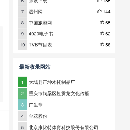
6
东坡下载
155

7
温州网
144

8
中国旅游网
65

9
4020电子书
62

10
TVB节目表
58

最新收录网站
1
大城县正坤木托制品厂
2
重庆市铜梁区虹贯龙文化传播
3
广生堂
4
金花股份
5
北京康比特体育科技股份有限公司