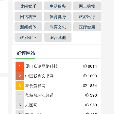
休闲娱乐
生活服务
网上购物
网络科技
体育健身
旅游出行
新闻媒体
教育文化
医疗健康
政府企业
综合其他
好评网站
1
厦门众论网络科技
6014

2
中国裁判文书网
1893

3
我爱蛋糕网
1854

4
荔枝台珠江频道
390

5
六图网
250
