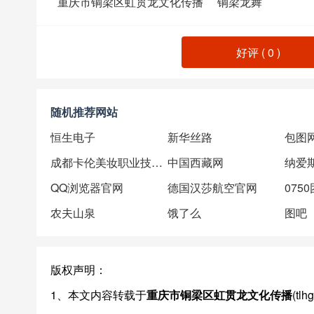
重庆市铜梁区虹贯龙文化传播
铜梁龙舞
好评 (
0
)
随机推荐网站
恒生电子
新华丝路
包图
成都卡伦美妆职业技能培训学校
中国西藏网
纳爱
QQ浏览器官网
德国汉莎航空官网
075
农夫山泉
饿了么
图吧
版权声明：
1、本文内容转载于
重庆市铜梁区虹贯龙文化传播
(t