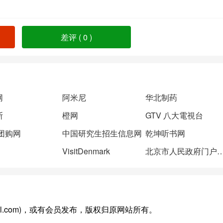
差评 (
0
)
网
阿米尼
华北制药
斯
橙网
GTV 八大電視台
0团购网
中国研究生招生信息网
乾坤听书网
VisitDenmark
北京市人民政府门
lhgl.com)，或有会员发布，版权归原网站所有。