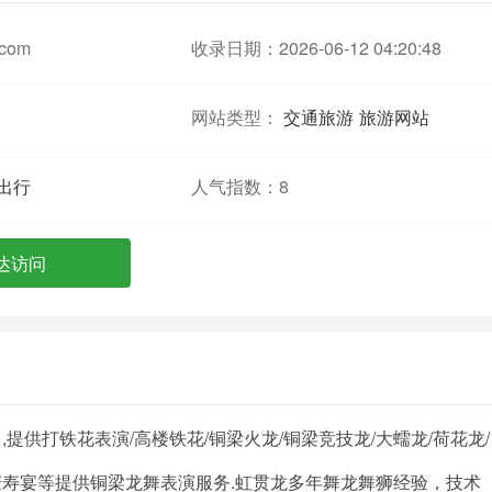
.com
收录日期：2026-06-12 04:20:48
网站类型：
交通旅游
旅游网站
出行
人气指数：
8
达访问
供打铁花表演/高楼铁花/铜梁火龙/铜梁竞技龙/大蠕龙/荷花龙/
婚庆寿宴等提供铜梁龙舞表演服务.虹贯龙多年舞龙舞狮经验，技术