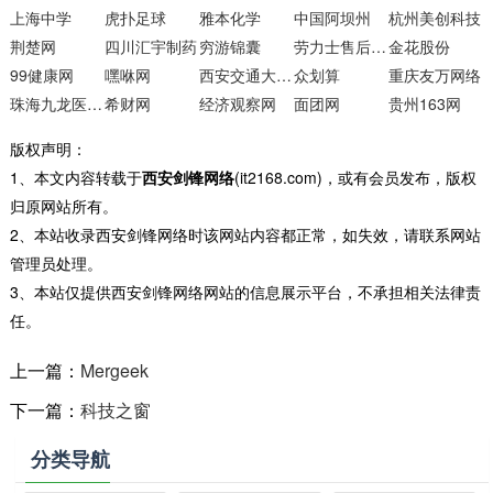
上海中学
虎扑足球
雅本化学
中国阿坝州
杭州美创科技
荆楚网
四川汇宇制药
穷游锦囊
劳力士售后服务中心
金花股份
99健康网
嘿咻网
西安交通大学附属中学
众划算
重庆友万网络
珠海九龙医院03
希财网
经济观察网
面团网
贵州163网
版权声明：
1、本文内容转载于
西安剑锋网络
(it2168.com)，或有会员发布，版权
归原网站所有。
2、本站收录西安剑锋网络时该网站内容都正常，如失效，请联系网站
管理员处理。
3、本站仅提供西安剑锋网络网站的信息展示平台，不承担相关法律责
任。
上一篇：
Mergeek
下一篇：
科技之窗
分类导航