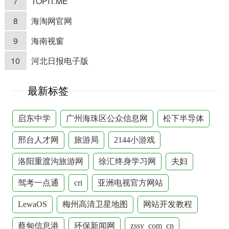
7
TOPIT.ME
8
海淘网官网
9
海南视窗
10
河北日报电子版
最新标签
启东中学
广州海珠区公众信息网
松下半导体
邢台人才网
旅游局
2144小游戏
洛阳重渡沟旅游网
徐汇终身学习网
夫妇
驾考一点通
cri
亚洲电视官方网站
LewaOS
梅州高清卫星地图
网站开发教程
蔡甸信息港
环保新闻网
zssy_com_cn