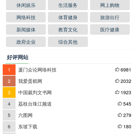
休闲娱乐
生活服务
网上购物
网络科技
体育健身
旅游出行
新闻媒体
教育文化
医疗健康
政府企业
综合其他
好评网站
1
厦门众论网络科技
6981

2
我爱蛋糕网
2032

3
中国裁判文书网
1923

4
荔枝台珠江频道
545

5
六图网
279

6
东坡下载
180
