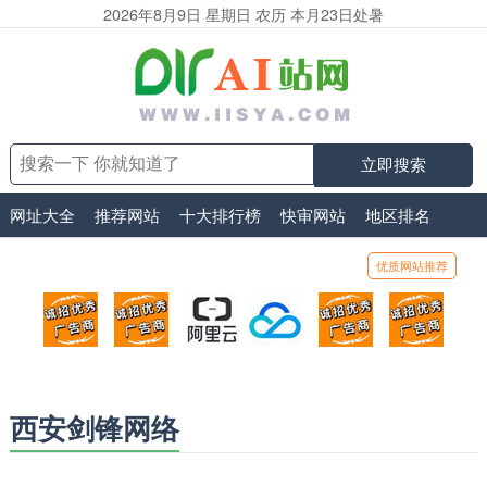
2026年8月9日 星期日 农历 本月23日处暑
立即搜索
网址大全
推荐网站
十大排行榜
快审网站
地区排名
优质网站推荐
顶部广告位1
顶部广告位2
阿里云
腾讯云
顶部广告位5
顶部
广告位招商_广告位待售
广告位招商_广告位待售
打折活动、99元/年
优惠打折，99元/年
广告位招商_广
广告
西安剑锋网络