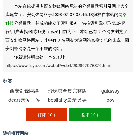
本站在线提供多西安剑锋网络网站的分类目录索引及网址大全
库建立；西安剑锋网络于2026-07-07 03:45:13归档在本站的
网络
科技
分类目录，并成功建立了索引服务，供搜索引擎抓取/蜘蛛爬
行/用户查找/检索服务；截至目前为止，本站已有
7
个网友浏览了
西安剑锋网络网站，其中有
0
名网友为该网站点赞；总的来说，西
安剑锋网络是一个不错的网站。
转载请注明出处，本文地址：
https://www.iisya.com/weball/web4/202607076370.html
标签：
西安剑锋网络
珍珠塔全集完整版
gataway
dears亲爱一族
bestiality最亲另类
bov
好评 (
0
)
差评 (
0
)
随机推荐网站