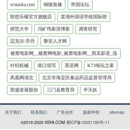
wotaoka.com
铜陵装修
帝国论坛
联想乐檬官方旗舰店
棠湖外国语学校国际部
师范大学
冯矿伟新浪博客
调查研究
迈克尔·乔丹
磐安人才网
被窝电影网__被窝网电影_被窝电影网__西瓜影音_迅
雷下载
针织机械
港口缩写
英语网
K73电玩之家
凤凰网湖北
北京市海淀区食品药品监督管理局
荣盛发展股份
三门县教育局
半天妖
关于我们
联系我们
广告合作
版权申明
sitemap
©2019-2020
IISYA.COM
蜀ICP备12031180号-11