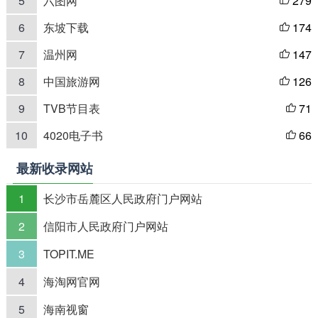
5
六图网
279

6
东坡下载
174

7
温州网
147

8
中国旅游网
126

9
TVB节目表
71

10
4020电子书
66

最新收录网站
1
长沙市岳麓区人民政府门户网站
2
信阳市人民政府门户网站
3
TOPIT.ME
4
海淘网官网
5
海南视窗