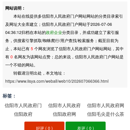
网站说明：
本站在线提供多信阳市人民政府门户网站网站的分类目录索引
及网址大全库建立；信阳市人民政府门户网站于2026-07-06
04:36:12归档在本站的
政府企业
分类目录，并成功建立了索引服
务，供搜索引擎抓取/蜘蛛爬行/用户查找/检索服务；截至目前为
止，本站已有
5
个网友浏览了信阳市人民政府门户网站网站，其中
有
0
名网友为该网站点赞；总的来说，信阳市人民政府门户网站是
一个不错的网站。
转载请注明出处，本文地址：
https://www.iisya.com/weball/web10/202607066366.html
标签：
信阳市人民政府门
信阳市人民政府
信阳市人民政府网
信阳政府
户网站
信阳政府网
信阳毛尖是什么茶
好评 (
0
)
差评 (
0
)