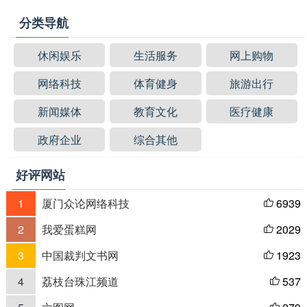
分类导航
休闲娱乐
生活服务
网上购物
网络科技
体育健身
旅游出行
新闻媒体
教育文化
医疗健康
政府企业
综合其他
好评网站
1
厦门众论网络科技
6939

2
我爱蛋糕网
2029

3
中国裁判文书网
1923

4
荔枝台珠江频道
537
