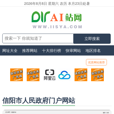
2026年8月8日 星期六 农历 本月23日处暑
立即搜索
网址大全
推荐网站
十大排行榜
快审网站
地区排名
优质网站推荐
顶部广告位1
顶部广告位2
阿里云
腾讯云
顶部广告位5
顶部
广告位招商_广告位待售
广告位招商_广告位待售
打折活动、99元/年
优惠打折，99元/年
广告位招商_广
广告
信阳市人民政府门户网站