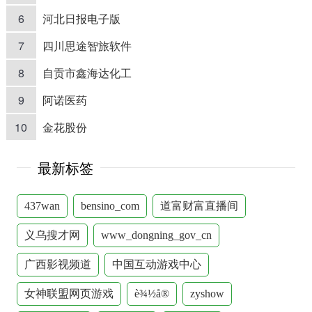
6
河北日报电子版
7
四川思途智旅软件
8
自贡市鑫海达化工
9
阿诺医药
10
金花股份
最新标签
437wan
bensino_com
道富财富直播间
义乌搜才网
www_dongning_gov_cn
广西影视频道
中国互动游戏中心
女神联盟网页游戏
è¾½å®
zyshow