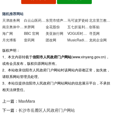
随机推荐网站
天津政务网
白云山医药销售
东莞市猎声电子科技
马可波罗瓷砖
北京里兰教育科技
南京奥体中心官网
米胖网
金花股份
五七折返利网值得买频道
创客贴
海广网
BBC 官网
美亚旅行网
VOGUE时尚网
寻觅网
月光博客
壹药网
团改网
MusicRadio音乐之声
龙岗企业网
版权声明：
1、本文内容转载于
信阳市人民政府门户网站
(www.xinyang.gov.cn)，
或有会员发布，版权归原网站所有。
2、本站收录信阳市人民政府门户网站时该网站内容都正常，如失效，
请联系网站管理员处理。
3、本站仅提供信阳市人民政府门户网站网站的信息展示平台，不承担
相关法律责任。
上一篇：
MaxMara
下一篇：
长沙市岳麓区人民政府门户网站