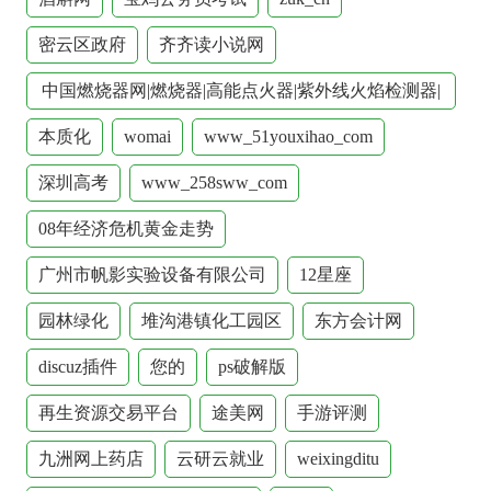
密云区政府
齐齐读小说网
中国燃烧器网|燃烧器|高能点火器|紫外线火焰检测器|
燃烧控制器|工业废气焚烧燃烧器|焚烧炉|ranshaoqi|Bur
本质化
womai
www_51youxihao_com
深圳高考
www_258sww_com
08年经济危机黄金走势
广州市帆影实验设备有限公司
12星座
园林绿化
堆沟港镇化工园区
东方会计网
discuz插件
您的
ps破解版
再生资源交易平台
途美网
手游评测
九洲网上药店
云研云就业
weixingditu