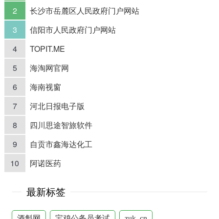
2
长沙市岳麓区人民政府门户网站
3
信阳市人民政府门户网站
4
TOPIT.ME
5
海淘网官网
6
海南视窗
7
河北日报电子版
8
四川思途智旅软件
9
自贡市鑫海达化工
10
阿诺医药
最新标签
酒斛网
宝鸡公务员考试
zuk_cn