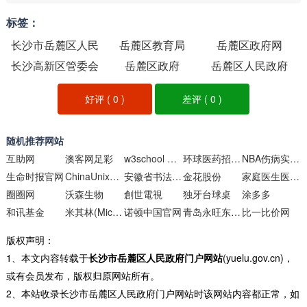
标签：
长沙市岳麓区人民
岳麓区教育局
岳麓区政府网
长沙高新区管委会
政府门户网站
岳麓区政府
岳麓区人民政府
好评 (
0
)
差评 (
0
)
随机推荐网站
互助网
澳客网足彩
w3school 在线教程
环球医药招商网
NBA伤病实时更新
生命时报官网
ChinaUnix博客
安徽省书法家协会
金花股份
家庭医生医院库
圈圈网
沃森生物
創世電視
独牙台球桌
涂多多
和讯基金
米其林(Michelin)中国官方网站
诺顿中国官网
青岛永旺东泰商业有限公司
比一比价网
版权声明：
1、本文内容转载于
长沙市岳麓区人民政府门户网站
(yuelu.gov.cn)，
或有会员发布，版权归原网站所有。
2、本站收录长沙市岳麓区人民政府门户网站时该网站内容都正常，如