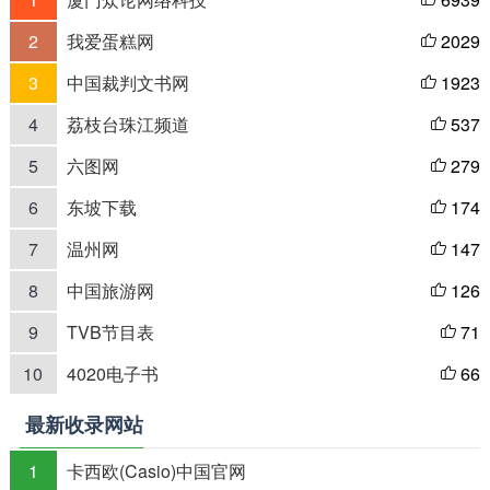

2
我爱蛋糕网
2029

3
中国裁判文书网
1923

4
荔枝台珠江频道
537

5
六图网
279

6
东坡下载
174

7
温州网
147

8
中国旅游网
126

9
TVB节目表
71

10
4020电子书
66

最新收录网站
1
卡西欧(Casio)中国官网