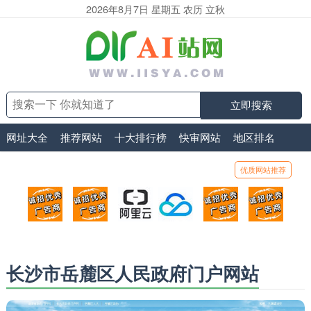
2026年8月7日 星期五 农历 立秋
立即搜索
网址大全
推荐网站
十大排行榜
快审网站
地区排名
优质网站推荐
顶部广告位1
顶部广告位2
阿里云
腾讯云
顶部广告位5
顶部
广告位招商_广告位待售
广告位招商_广告位待售
打折活动、99元/年
优惠打折，99元/年
广告位招商_广
广告
长沙市岳麓区人民政府门户网站