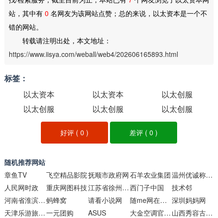
站，其中有
0
名网友为该网站点赞；总的来说，以太资本是一个不
错的网站。
转载请注明出处，本文地址：
https://www.iisya.com/weball/web4/202606165893.html
标签：
以太资本
以太资本
以太创服
以太创服
以太创服
以太创服
好评 (
0
)
差评 (
0
)
随机推荐网站
章鱼TV
飞空精品影院
抚顺市政府网
石羊农业集团
温州优诚称重系统
人民网时政
重庆网图科技
江苏省徐州市第一中学！
西门子中国
技术邻
河南省淮滨高级中学
蚂蜂窝
请看小说网
随me网在线制作
深圳妈妈网
天津乐游旅行社
一元团购
ASUS
大金空调官方网站
山西秀容古城袁家村文旅产业投资发展