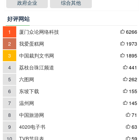
政府企业
综合其他
好评网站
1
厦门众论网络科技
6266

2
我爱蛋糕网
1973

3
中国裁判文书网
1895

4
荔枝台珠江频道
441

5
六图网
262

6
东坡下载
155

7
温州网
145

8
中国旅游网
71

9
4020电子书
63

10
TVB节目表
59
