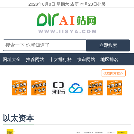
2026年8月8日 星期六 农历 本月23日处暑
立即搜索
网址大全
推荐网站
十大排行榜
快审网站
地区排名
优质网站推荐
顶部广告位1
顶部广告位2
阿里云
腾讯云
顶部广告位5
顶部
广告位招商_广告位待售
广告位招商_广告位待售
打折活动、99元/年
优惠打折，99元/年
广告位招商_广
广告
以太资本