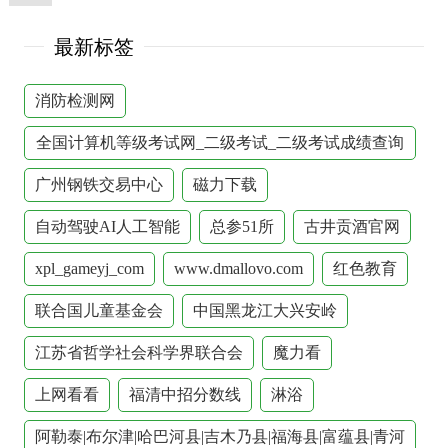
最新标签
消防检测网
全国计算机等级考试网_二级考试_二级考试成绩查询
_全国计算机等级考试网_计算机等级考试_二级考试_
广州钢铁交易中心
磁力下载
计算机等级考试成绩
自动驾驶AI人工智能
总参51所
古井贡酒官网
xpl_gameyj_com
www.dmallovo.com
红色教育
联合国儿童基金会
中国黑龙江大兴安岭
江苏省哲学社会科学界联合会
魔力看
上网看看
福清中招分数线
淋浴
阿勒泰|布尔津|哈巴河县|吉木乃县|福海县|富蕴县|青河