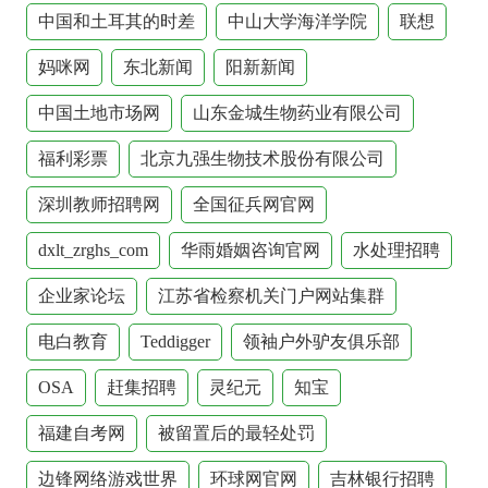
中国和土耳其的时差
中山大学海洋学院
联想
妈咪网
东北新闻
阳新新闻
中国土地市场网
山东金城生物药业有限公司
福利彩票
北京九强生物技术股份有限公司
深圳教师招聘网
全国征兵网官网
dxlt_zrghs_com
华雨婚姻咨询官网
水处理招聘
企业家论坛
江苏省检察机关门户网站集群
电白教育
Teddigger
领袖户外驴友俱乐部
OSA
赶集招聘
灵纪元
知宝
福建自考网
被留置后的最轻处罚
边锋网络游戏世界
环球网官网
吉林银行招聘