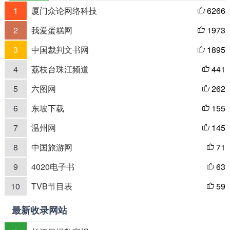
1
厦门众论网络科技
6266

2
我爱蛋糕网
1973

3
中国裁判文书网
1895

4
荔枝台珠江频道
441

5
六图网
262

6
东坡下载
155

7
温州网
145

8
中国旅游网
71

9
4020电子书
63

10
TVB节目表
59

最新收录网站