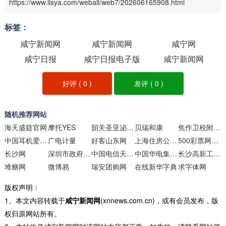
https://www.iisya.com/weball/web7/202606165908.html
标签：
咸宁新闻网
咸宁新闻网
咸宁网
咸宁日报
咸宁日报电子版
咸宁新闻网
好评 (
0
)
差评 (
0
)
随机推荐网站
海天盛筵官网
摩托YES
韶关圣亚泌尿外科医院
贝瑞和康
焦作卫校附属医院
中国耳机爱好者俱乐部
广电计量
好客山东网
上海住房公积金网
500彩票网彩票走势图
长沙网
深圳市政府在线
中国电信天翼云
中国华电集团公司
长沙高新工程学校
堆糖网
微博易
瑞安团购网
在线新华字典
求字体网
版权声明：
1、本文内容转载于
咸宁新闻网
(xnnews.com.cn)，或有会员发布，版
权归原网站所有。