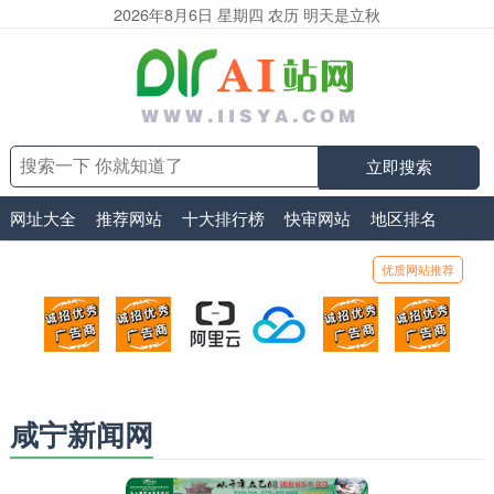
2026年8月6日 星期四 农历 明天是立秋
立即搜索
网址大全
推荐网站
十大排行榜
快审网站
地区排名
优质网站推荐
顶部广告位1
顶部广告位2
阿里云
腾讯云
顶部广告位5
顶部
广告位招商_广告位待售
广告位招商_广告位待售
打折活动、99元/年
优惠打折，99元/年
广告位招商_广
广告
咸宁新闻网