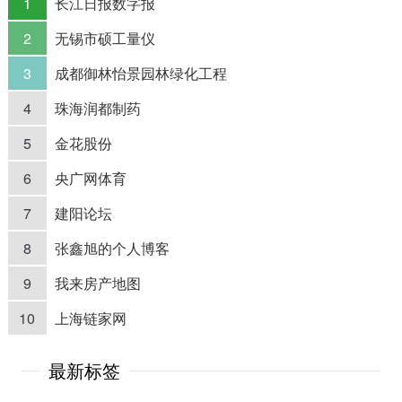
1
长江日报数字报
2
无锡市硕工量仪
3
成都御林怡景园林绿化工程
4
珠海润都制药
5
金花股份
6
央广网体育
7
建阳论坛
8
张鑫旭的个人博客
9
我来房产地图
10
上海链家网
最新标签