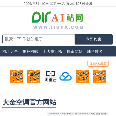
2026年8月10日 星期一 农历 本月23日处暑
立即搜索
网址大全
推荐网站
十大排行榜
快审网站
地区排名
优质网站推荐
顶部广告位1
顶部广告位2
阿里云
腾讯云
顶部广告位5
顶部
广告位招商_广告位待售
广告位招商_广告位待售
打折活动、99元/年
优惠打折，99元/年
广告位招商_广
广告
大金空调官方网站