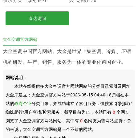
直达访问
大金空调官方网站
大金空调中国官方网站。大金是世界上集空调、冷媒、压缩
机的研发、生产、销售、服务为一体的专业化跨国企业。
网站说明：
本站在线提供多大金空调官方网站网站的分类目录索引及网址
大全库建立；大金空调官方网站于2026-05-15 04:40:18归档在本
站的
政府企业
分类目录，并成功建立了索引服务，供搜索引擎抓取/
蜘蛛爬行/用户查找/检索服务；截至目前为止，本站已有
8
个网友
浏览了大金空调官方网站网站，其中有
0
名网友为该网站点赞；总
的来说，大金空调官方网站是一个不错的网站。
转载请注明出处，本文地址：