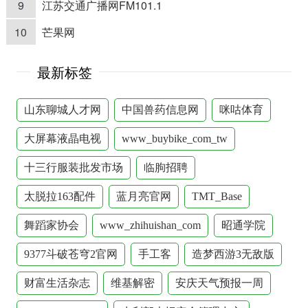
9
江苏交通广播网FM101.1
10
芒果网
最新标签
山东聊城人才网
中国兽药信息网
咪咕体育
大屏幕液晶电视
www_buybike_com_tw
十三行服装批发市场
临朐招聘
太脱拉163配件
蓝月亮官网
TMT_Base
舞蹈家协会
www_zhihuishan_com
昭通学院
9377斗破苍穹2官网
手工客
造梦西游3无敌版
财富生活杂志
维基解密
安庆天气预报一周