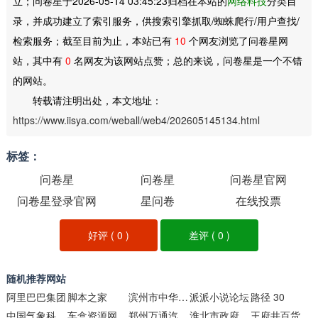
立；问卷星于2026-05-14 03:45:23归档在本站的
网络科技
分类目
录，并成功建立了索引服务，供搜索引擎抓取/蜘蛛爬行/用户查找/
检索服务；截至目前为止，本站已有
10
个网友浏览了问卷星网
站，其中有
0
名网友为该网站点赞；总的来说，问卷星是一个不错
的网站。
转载请注明出处，本文地址：
https://www.iisya.com/weball/web4/202605145134.html
标签：
问卷星
问卷星
问卷星官网
问卷星登录官网
星问卷
在线投票
好评 (
0
)
差评 (
0
)
随机推荐网站
阿里巴巴集团
脚本之家
滨州市中华武术学校
派派小说论坛
路径 30
中国气象科普网
车盒资源网
郑州万通汽车学校
淮北市政府门户网站
王府井百货