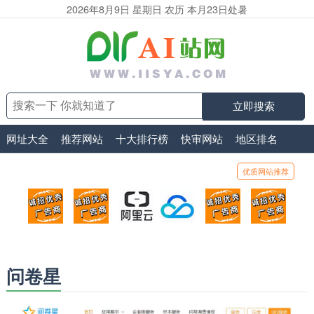
2026年8月9日 星期日 农历 本月23日处暑
立即搜索
网址大全
推荐网站
十大排行榜
快审网站
地区排名
优质网站推荐
顶部广告位1
顶部广告位2
阿里云
腾讯云
顶部广告位5
顶部
广告位招商_广告位待售
广告位招商_广告位待售
打折活动、99元/年
优惠打折，99元/年
广告位招商_广
广告
问卷星