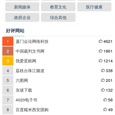
新闻媒体
教育文化
医疗健康
政府企业
综合其他
好评网站
1
厦门众论网络科技
4621

2
中国裁判文书网
1861

3
我爱蛋糕网
1214

4
荔枝台珠江频道
338

5
六图网
201

6
东坡下载
132

7
4020电子书
58

8
百度糯米西安团购
49
