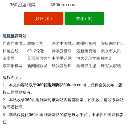
360团返利网
360tuan.com
好评 (
0
)
差评 (
0
)
随机推荐网站
广东广播电视台
翠微百货
易名中国域名交易平台
杭州打折网
安庆网络广播电视
长垣在线
2012伦敦奥运会_搜狐体育
网易云音乐
最新免费电影电视剧网站
天水市人民政府
济南网
英语单词大全
中国手艺网
恒大足球学校
摔角汇
东萍象棋网
新南国影城（深圳中信）
酷我音乐库
杭州强生泌尿外科医院
珠宝大家坛
版权声明：
1、本文内容转载于
360团返利网
(360tuan.com)，或有会员发布，版
权归原网站所有。
2、本站收录360团返利网时该网站内容都正常，如失效，请联系网站
管理员处理。
3、本站仅提供360团返利网网站的信息展示平台，不承担相关法律责
任。