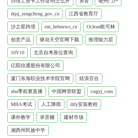
办理工资卡工作证明怎么开
乡音
亳州门户
rkjsj_zengcheng_gov_cn
江西省教育厅
沙之星跨境
ent_hebnews_cn
Oclean欧可林
创意产品
驱动天空官网下载
推理能力层
10V10
北京自考座位查询
亿阳信通股份有限公司
厦门东海职业技术学院官网
炫浪百合
nba季前赛直播
中国网管联盟
csqjyj_com
MBA考试
人工降雨
dify安装教程
课外教学
录音棚
建材市场
湘西州民族中学