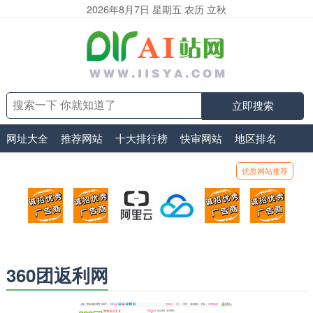
2026年8月7日 星期五 农历 立秋
立即搜索
网址大全
推荐网站
十大排行榜
快审网站
地区排名
优质网站推荐
顶部广告位1
顶部广告位2
阿里云
腾讯云
顶部广告位5
顶部
广告位招商_广告位待售
广告位招商_广告位待售
打折活动、99元/年
优惠打折，99元/年
广告位招商_广
广告
360团返利网