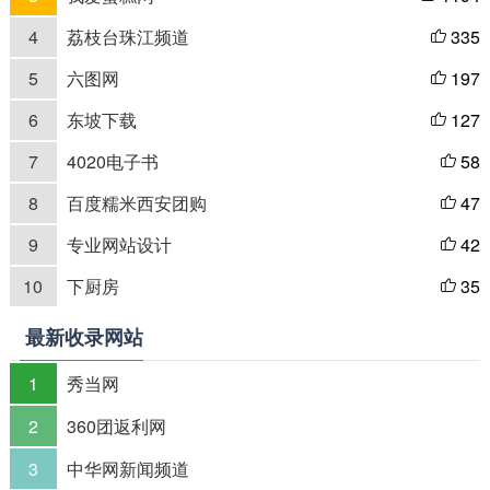
4
荔枝台珠江频道
335

5
六图网
197

6
东坡下载
127

7
4020电子书
58

8
百度糯米西安团购
47

9
专业网站设计
42

10
下厨房
35

最新收录网站
1
秀当网
2
360团返利网
3
中华网新闻频道