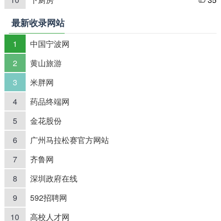

最新收录网站
1
中国宁波网
2
黄山旅游
3
米胖网
4
药品终端网
5
金花股份
6
广州马拉松赛官方网站
7
齐鲁网
8
深圳政府在线
9
592招聘网
10
高校人才网