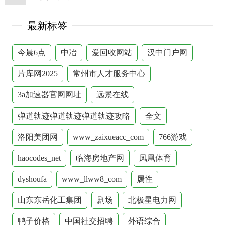
最新标签
今晨6点
中冶
爱回收网站
汉中门户网
片库网2025
常州市人才服务中心
3a加速器官网网址
远景在线
弹道轨迹弹道轨迹弹道轨迹攻略
全文
洛阳美团网
www_zaixueacc_com
766游戏
haocodes_net
临海房地产网
凤凰体育
dyshoufa
www_llww8_com
属性
山东东岳化工集团
剧场
北极星电力网
鸭子价格
中国社交招聘
外语综合