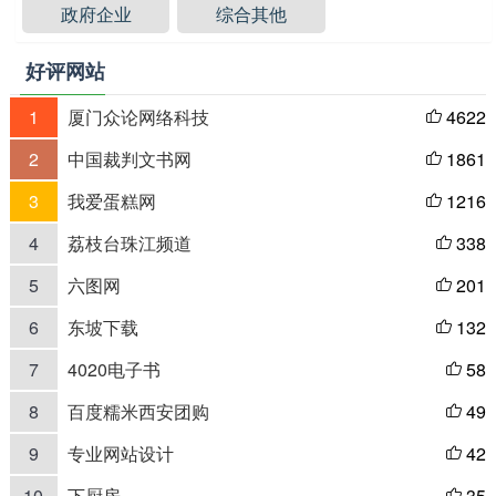
政府企业
综合其他
好评网站
1
厦门众论网络科技
4622

2
中国裁判文书网
1861

3
我爱蛋糕网
1216

4
荔枝台珠江频道
338

5
六图网
201

6
东坡下载
132

7
4020电子书
58

8
百度糯米西安团购
49

9
专业网站设计
42

10
下厨房
35