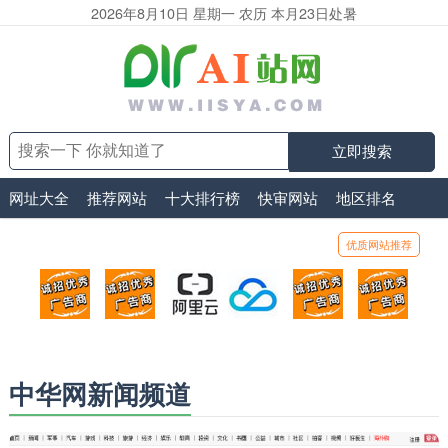
2026年8月10日 星期一 农历 本月23日处暑
立即搜索
网址大全
推荐网站
十大排行榜
快审网站
地区排名
优质网站推荐
顶部广告位1
顶部广告位2
阿里云
腾讯云
顶部广告位5
顶部
广告位招商_广告位待售
广告位招商_广告位待售
打折活动、99元/年
优惠打折，99元/年
广告位招商_广
广告
中华网新闻频道