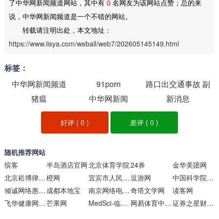
了中华网新闻频道网站，其中有
0
名网友为该网站点赞；总的来
说，中华网新闻频道是一个不错的网站。
转载请注明出处，本文地址：
https://www.iisya.com/weball/web7/202605145149.html
标签：
中华网新闻频道
91porn
路口出交通事故 副
猪瘟
中华网新闻
驾驶下来个交警
新消息
好评 (
0
)
差评 (
0
)
随机推荐网站
缤客
半岛酒店官网
北京体育学院
24券
金华美团网
北京崧博律师事务所
橙网
宜宾市人民政府
逗游网
中国科学院邮件系统
倾诚网络惠阳分部
成都本地宝
南京网络电视台
奇塔文学网
读客网
飞华健康网问医生频道
芒果网
MedSci-临床研究与学术平台
网易体育中超联赛
证券之星财经频道