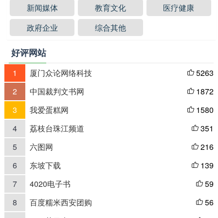
新闻媒体
教育文化
医疗健康
政府企业
综合其他
好评网站
1
厦门众论网络科技
5263

2
中国裁判文书网
1872

3
我爱蛋糕网
1580

4
荔枝台珠江频道
351

5
六图网
216

6
东坡下载
139

7
4020电子书
59

8
百度糯米西安团购
56
