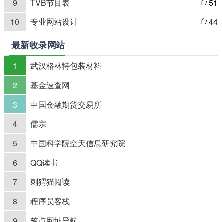
9
TVB节目表
51

10
专业网站设计
44

最新收录网站
1
武汉格林特包装材料
2
基金速查网
3
中国金融期货交易所
4
儒宗
5
中国科学院空天信息研究院
6
QQ读书
7
刺猬猫阅读
8
程序员客栈
9
笔点网址导航