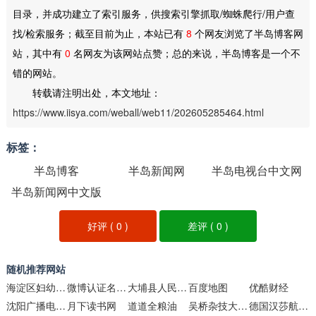
目录，并成功建立了索引服务，供搜索引擎抓取/蜘蛛爬行/用户查
找/检索服务；截至目前为止，本站已有
8
个网友浏览了半岛博客网
站，其中有
0
名网友为该网站点赞；总的来说，半岛博客是一个不
错的网站。
转载请注明出处，本文地址：
https://www.iisya.com/weball/web11/202605285464.html
标签：
半岛博客
半岛新闻网
半岛电视台中文网
半岛新闻网中文版
好评 (
0
)
差评 (
0
)
随机推荐网站
海淀区妇幼保健院
微博认证名人堂
大埔县人民政府门户网站
百度地图
优酷财经
沈阳广播电视台
月下读书网
道道全粮油
吴桥杂技大世界官方网站
德国汉莎航空官网