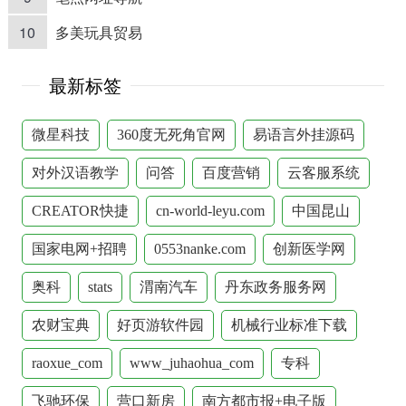
10
多美玩具贸易
最新标签
微星科技
360度无死角官网
易语言外挂源码
对外汉语教学
问答
百度营销
云客服系统
CREATOR快捷
cn-world-leyu.com
中国昆山
国家电网+招聘
0553nanke.com
创新医学网
奥科
stats
渭南汽车
丹东政务服务网
农财宝典
好页游软件园
机械行业标准下载
raoxue_com
www_juhaohua_com
专科
飞驰环保
营口新房
南方都市报+电子版