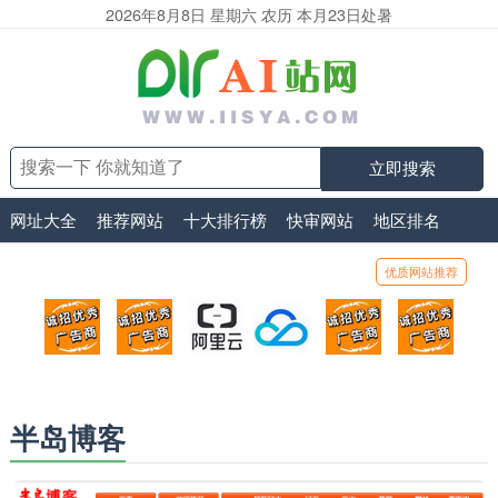
2026年8月8日 星期六 农历 本月23日处暑
立即搜索
网址大全
推荐网站
十大排行榜
快审网站
地区排名
优质网站推荐
顶部广告位1
顶部广告位2
阿里云
腾讯云
顶部广告位5
顶部
广告位招商_广告位待售
广告位招商_广告位待售
打折活动、99元/年
优惠打折，99元/年
广告位招商_广
广告
半岛博客