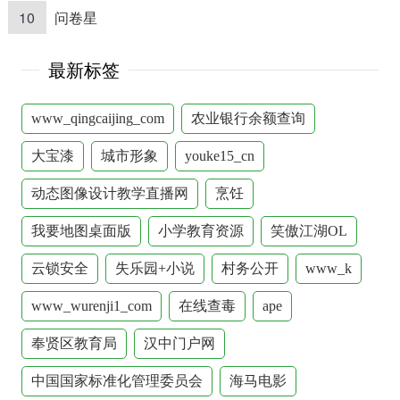
10
问卷星
最新标签
www_qingcaijing_com
农业银行余额查询
大宝漆
城市形象
youke15_cn
动态图像设计教学直播网
烹饪
我要地图桌面版
小学教育资源
笑傲江湖OL
云锁安全
失乐园+小说
村务公开
www_k
www_wurenji1_com
在线查毒
ape
奉贤区教育局
汉中门户网
中国国家标准化管理委员会
海马电影