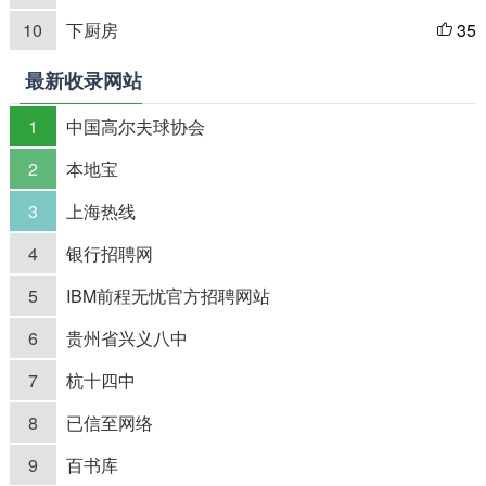
10
下厨房
35

最新收录网站
1
中国高尔夫球协会
2
本地宝
3
上海热线
4
银行招聘网
5
IBM前程无忧官方招聘网站
6
贵州省兴义八中
7
杭十四中
8
已信至网络
9
百书库