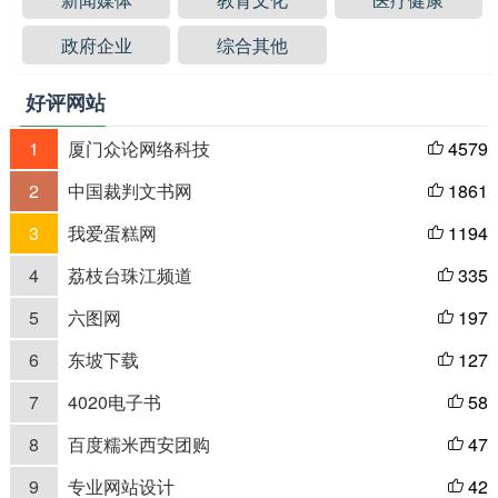
政府企业
综合其他
好评网站
1
厦门众论网络科技
4579

2
中国裁判文书网
1861

3
我爱蛋糕网
1194

4
荔枝台珠江频道
335

5
六图网
197

6
东坡下载
127

7
4020电子书
58

8
百度糯米西安团购
47

9
专业网站设计
42
