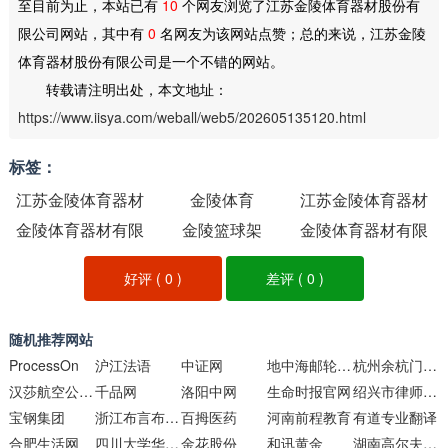
至目前为止，本站已有
10
个网友浏览了江苏金陵体育器材股份有
限公司网站，其中有
0
名网友为该网站点赞；总的来说，江苏金陵
体育器材股份有限公司是一个不错的网站。
转载请注明出处，本文地址：
https://www.iisya.com/weball/web5/202605135120.html
标签：
江苏金陵体育器材
金陵体育
江苏金陵体育器材
金陵体育器材有限
股份有限公司
金陵篮球架
金陵体育器材有限
股份有限公司
公司官网
公司官网
好评 (
0
)
差评 (
0
)
随机推荐网站
ProcessOn
沪江法语
中证网
地中海邮轮官方网站
杭州余杭门户网站
汉莎航空公司飞常里程汇官网
千品网
洛阳中网
生命时报官网
绍兴市律师协会
宝钢集团
浙江布言布语纺织科技
百拇医药
河南前程教育
有道专业翻译
合肥生活网
四川大学华西医院
金花股份
和讯黄金
湖南高尔夫旅游职业学院