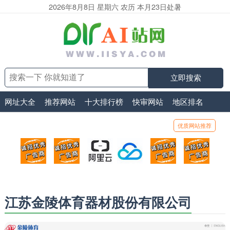
2026年8月8日 星期六 农历 本月23日处暑
立即搜索
网址大全
推荐网站
十大排行榜
快审网站
地区排名
优质网站推荐
顶部广告位1
顶部广告位2
阿里云
腾讯云
顶部广告位5
顶部
广告位招商_广告位待售
广告位招商_广告位待售
打折活动、99元/年
优惠打折，99元/年
广告位招商_广
广告
江苏金陵体育器材股份有限公司