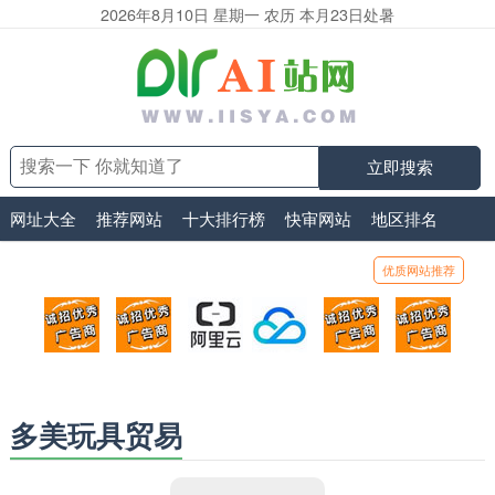
2026年8月10日 星期一 农历 本月23日处暑
立即搜索
网址大全
推荐网站
十大排行榜
快审网站
地区排名
优质网站推荐
顶部广告位1
顶部广告位2
阿里云
腾讯云
顶部广告位5
顶部
广告位招商_广告位待售
广告位招商_广告位待售
打折活动、99元/年
优惠打折，99元/年
广告位招商_广
广告
多美玩具贸易