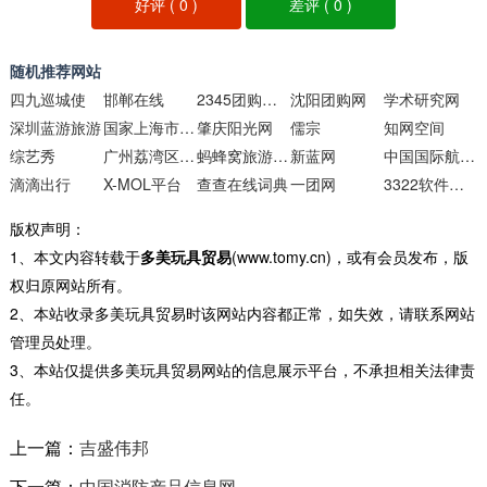
好评 (
0
)
差评 (
0
)
随机推荐网站
四九巡城使
邯郸在线
2345团购导航
沈阳团购网
学术研究网
深圳蓝游旅游
国家上海市电力公司
肇庆阳光网
儒宗
知网空间
综艺秀
广州荔湾区肤康皮肤科医院
蚂蜂窝旅游攻略
新蓝网
中国国际航空公司
滴滴出行
X-MOL平台
查查在线词典
一团网
3322软件下载站
版权声明：
1、本文内容转载于
多美玩具贸易
(www.tomy.cn)，或有会员发布，版
权归原网站所有。
2、本站收录多美玩具贸易时该网站内容都正常，如失效，请联系网站
管理员处理。
3、本站仅提供多美玩具贸易网站的信息展示平台，不承担相关法律责
任。
上一篇：
吉盛伟邦
下一篇：
中国消防产品信息网