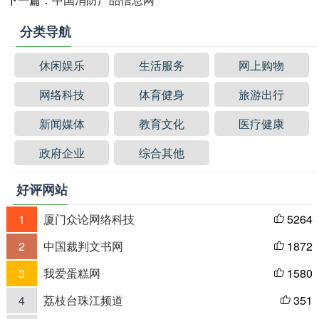
分类导航
休闲娱乐
生活服务
网上购物
网络科技
体育健身
旅游出行
新闻媒体
教育文化
医疗健康
政府企业
综合其他
好评网站
1
厦门众论网络科技
5264

2
中国裁判文书网
1872

3
我爱蛋糕网
1580

4
荔枝台珠江频道
351
