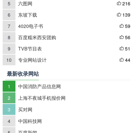
5
六图网
216

6
东坡下载
139

7
4020电子书
59

8
百度糯米西安团购
56

9
TVB节目表
51

10
专业网站设计
44

最新收录网站
1
中国消防产品信息网
2
上海不夜城手机报价网
3
买对网
4
中国科技网
5
百度新闻