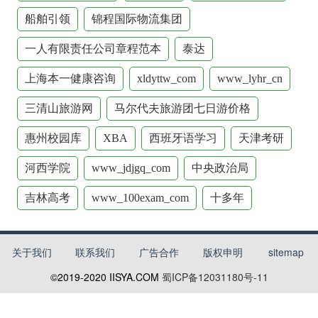
船舶引领
锦程国际物流集团
一人有限责任公司章程范本
泰达
上海本一健康咨询
xldyttw_com
www_lyhr_cn
三清山旅游网
马尔代夫旅游团七日游价格
惠州校园库
XBA
西班牙语学习
天津考研
河西学院
www_jdjgq_com
中央政治局
吉林高考
www_100exam_com
十多年
关于我们
联系我们
广告合作
版权申明
sitemap
©2019-2020
IISYA.COM
蜀ICP备12031180号-11