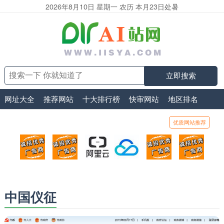
2026年8月10日 星期一 农历 本月23日处暑
立即搜索
网址大全
推荐网站
十大排行榜
快审网站
地区排名
优质网站推荐
顶部广告位1
顶部广告位2
阿里云
腾讯云
顶部广告位5
顶部
广告位招商_广告位待售
广告位招商_广告位待售
打折活动、99元/年
优惠打折，99元/年
广告位招商_广
广告
中国仪征