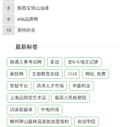
8
陕西宝塔山油漆
9
sita品牌网
10
英特药谷
最新标签
南通人事考试网
多说
老K斗地主记牌
家纺网
文都教育在线
1518
网站_免费
答疑平台
洪泽人才市场
华森药业
上海品得堂艺术品
最高人民检察院
访谈新媒体
中电环保
郴州莽山森林温泉旅游度假村
创业学院