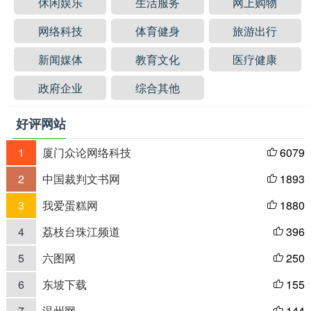
休闲娱乐
生活服务
网上购物
网络科技
体育健身
旅游出行
新闻媒体
教育文化
医疗健康
政府企业
综合其他
好评网站
1
厦门众论网络科技
6079

2
中国裁判文书网
1893

3
我爱蛋糕网
1880

4
荔枝台珠江频道
396

5
六图网
250

6
东坡下载
155

7
温州网
144