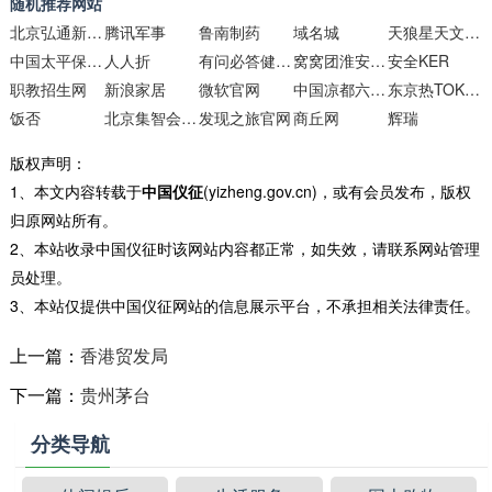
随机推荐网站
北京弘通新风科技
腾讯军事
鲁南制药
域名城
天狼星天文网 WWW.DOGSTAR.NET
中国太平保险集团官方网站
人人折
有问必答健康网健康知识数据中心
窝窝团淮安团购
安全KER
职教招生网
新浪家居
微软官网
中国凉都六盘水
东京热TOKYO-HOT官方网站
饭否
北京集智会自然科学研究中心
发现之旅官网
商丘网
辉瑞
版权声明：
1、本文内容转载于
中国仪征
(yizheng.gov.cn)，或有会员发布，版权
归原网站所有。
2、本站收录中国仪征时该网站内容都正常，如失效，请联系网站管理
员处理。
3、本站仅提供中国仪征网站的信息展示平台，不承担相关法律责任。
上一篇：
香港贸发局
下一篇：
贵州茅台
分类导航