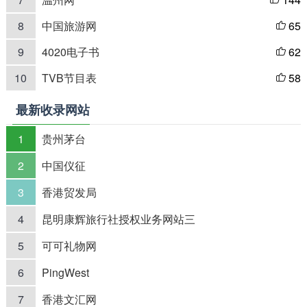

8
中国旅游网
65

9
4020电子书
62

10
TVB节目表
58

最新收录网站
1
贵州茅台
2
中国仪征
3
香港贸发局
4
昆明康辉旅行社授权业务网站三
5
可可礼物网
6
PingWest
7
香港文汇网