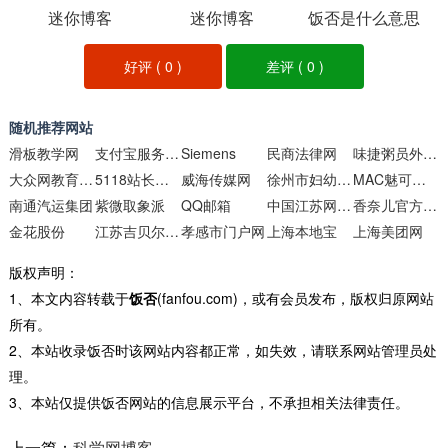
迷你博客
迷你博客
饭否是什么意思
好评 (
0
)
差评 (
0
)
随机推荐网站
滑板教学网
支付宝服务大厅
Siemens
民商法律网
味捷粥员外粥店加盟粥铺加盟哪家好粥员外加盟官网
大众网教育频道
5118站长大数据
威海传媒网
徐州市妇幼保健院
MAC魅可官方网站
南通汽运集团
紫微取象派
QQ邮箱
中国江苏网教育频道
香奈儿官方网站
金花股份
江苏吉贝尔药业
孝感市门户网
上海本地宝
上海美团网
版权声明：
1、本文内容转载于
饭否
(fanfou.com)，或有会员发布，版权归原网站
所有。
2、本站收录饭否时该网站内容都正常，如失效，请联系网站管理员处
理。
3、本站仅提供饭否网站的信息展示平台，不承担相关法律责任。
上一篇：
科学网博客