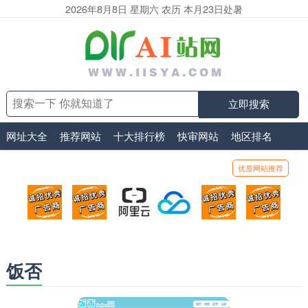
2026年8月8日 星期六 农历 本月23日处暑
立即搜索
网址大全
推荐网站
十大排行榜
快审网站
地区排名
优质网站推荐
顶部广告位1
顶部广告位2
阿里云
腾讯云
顶部广告位5
顶部
广告位招商_广告位待售
广告位招商_广告位待售
打折活动、99元/年
优惠打折，99元/年
广告位招商_广
广告
饭否