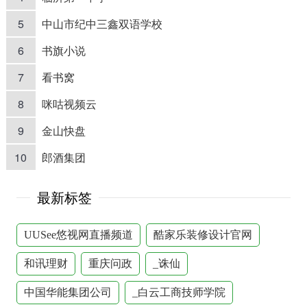
5
中山市纪中三鑫双语学校
6
书旗小说
7
看书窝
8
咪咕视频云
9
金山快盘
10
郎酒集团
最新标签
UUSee悠视网直播频道
酷家乐装修设计官网
和讯理财
重庆问政
_诛仙
中国华能集团公司
_白云工商技师学院