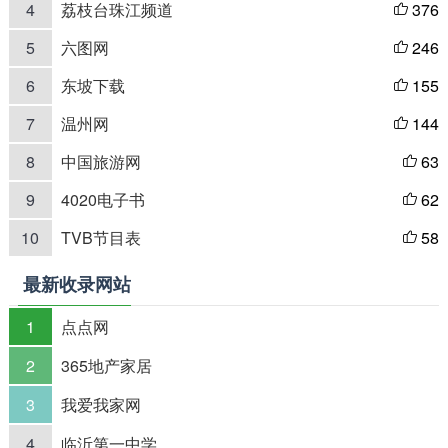
4
荔枝台珠江频道
376

5
六图网
246

6
东坡下载
155

7
温州网
144

8
中国旅游网
63

9
4020电子书
62

10
TVB节目表
58

最新收录网站
1
点点网
2
365地产家居
3
我爱我家网
4
临沂第一中学