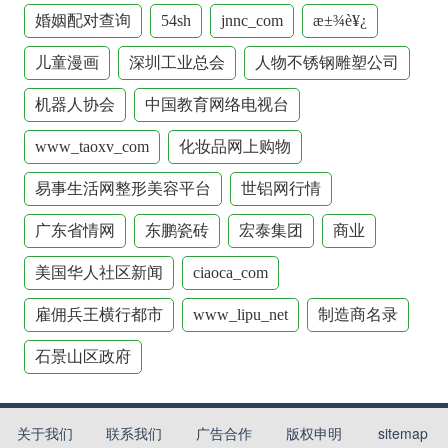
婚姻配对查询
54sh
jnnc_com
æ±¾è¥¿
儿童漫画
深圳工业总会
人物不锈钢雕塑公司
机器人协会
中国教育网络电视台
www_taoxv_com
化妆品网上购物
易事生活网整形美容平台
世铝网行情
广东省情网
东鹏瓷砖
宏泰集团
商业
美国华人社区新闻
ciaoca_com
雇佣兵王横行都市
www_lipu_net
制造商名录
石景山区政府
关于我们
联系我们
广告合作
版权申明
sitemap