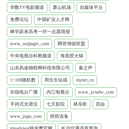
华数TV电影频道
萧山机场
自媒体平台
免费论坛
中国矿业人才网
峰学蔚来高考一对一志愿填报
www_wujingtv_com
网管增值联盟
中央电视台科教频道
海底捞火锅
山东风途物联网科技有限公司
秦之声
1~100随机数
周生生钻戒
mynet_cn
在线电台广播
内江电视台
www_ycsnlw_com
手持式光谱仪
七天影院
林东昕
四会
www_jxgis_com
烘焙设备
tripadvisor猫途鹰官网
长沙交通违章查询