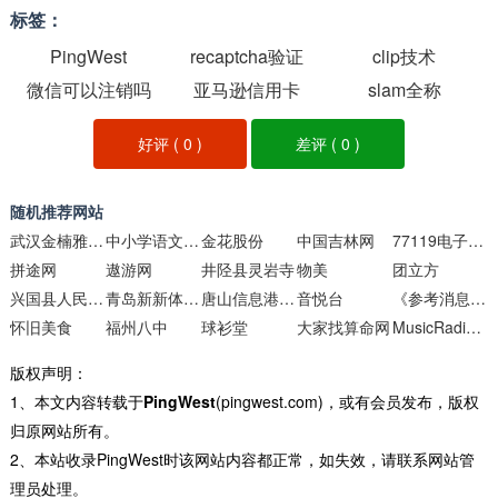
标签：
PingWest
recaptcha验证
clip技术
微信可以注销吗
亚马逊信用卡
slam全称
好评 (
0
)
差评 (
0
)
随机推荐网站
武汉金楠雅苑金丝楠木博物馆
中小学语文朗诵 - 语文课文朗诵
金花股份
中国吉林网
77119电子书下载
拼途网
遨游网
井陉县灵岩寺
物美
团立方
兴国县人民政府门户网站
青岛新新体育用品
唐山信息港-唐山综合信息门户网站
音悦台
《参考消息》官方网站
怀旧美食
福州八中
球衫堂
大家找算命网
MusicRadio音乐之声
版权声明：
1、本文内容转载于
PingWest
(pingwest.com)，或有会员发布，版权
归原网站所有。
2、本站收录PingWest时该网站内容都正常，如失效，请联系网站管
理员处理。