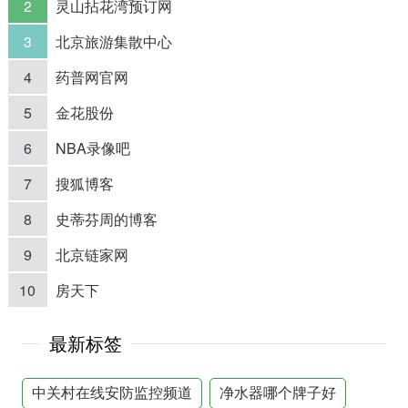
2
灵山拈花湾预订网
3
北京旅游集散中心
4
药普网官网
5
金花股份
6
NBA录像吧
7
搜狐博客
8
史蒂芬周的博客
9
北京链家网
10
房天下
最新标签
中关村在线安防监控频道
净水器哪个牌子好