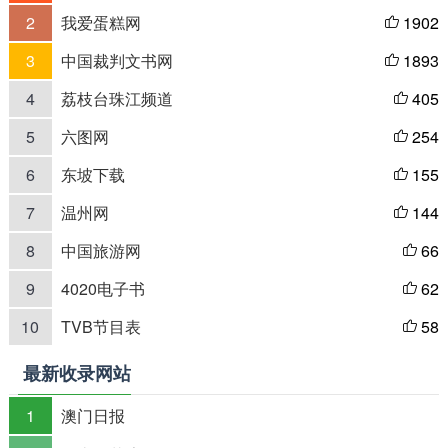
2
我爱蛋糕网
1902

3
中国裁判文书网
1893

4
荔枝台珠江频道
405

5
六图网
254

6
东坡下载
155

7
温州网
144

8
中国旅游网
66

9
4020电子书
62

10
TVB节目表
58

最新收录网站
1
澳门日报