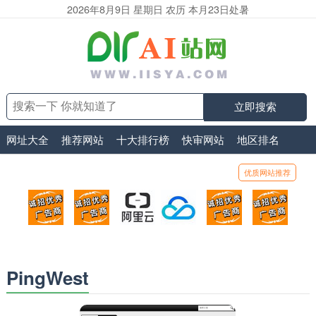
2026年8月9日 星期日 农历 本月23日处暑
立即搜索
网址大全
推荐网站
十大排行榜
快审网站
地区排名
优质网站推荐
顶部广告位1
顶部广告位2
阿里云
腾讯云
顶部广告位5
顶部
广告位招商_广告位待售
广告位招商_广告位待售
打折活动、99元/年
优惠打折，99元/年
广告位招商_广
广告
PingWest