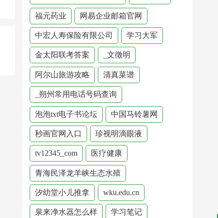
福元药业
网易企业邮箱官网
中宏人寿保险有限公司
学习大军
金太阳联考答案
_文徵明
阿尔山旅游攻略
清真菜谱
_朔州常用电话号码查询
泡泡txt电子书论坛
中国马铃薯网
秒画官网入口
珍视明滴眼液
tv12345_com
医疗健康
青海民泽龙羊峡生态水殖
汐幼堂小儿推拿
wku.edu.cn
泉来净水器怎么样
学习笔记