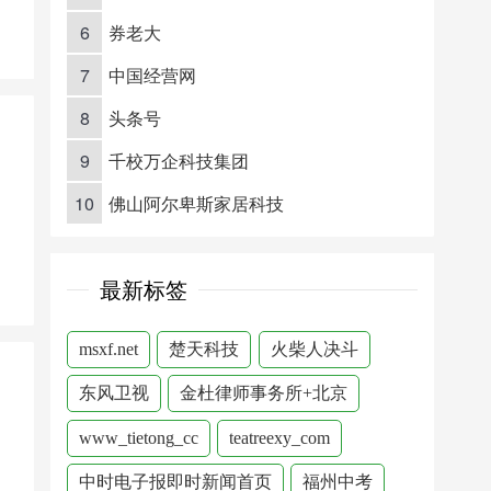
6
券老大
7
中国经营网
8
头条号
9
千校万企科技集团
10
佛山阿尔卑斯家居科技
最新标签
msxf.net
楚天科技
火柴人决斗
东风卫视
金杜律师事务所+北京
www_tietong_cc
teatreexy_com
中时电子报即时新闻首页
福州中考