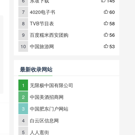
6
东坡下载
145

7
4020电子书
60

8
TVB节目表
58

9
百度糯米西安团购
56

10
中国旅游网
53

最新收录网站
1
无限极中国有限公司
2
中国美酒招商网
3
中国肥东门户网站
4
白云区信息网
5
人人逛街