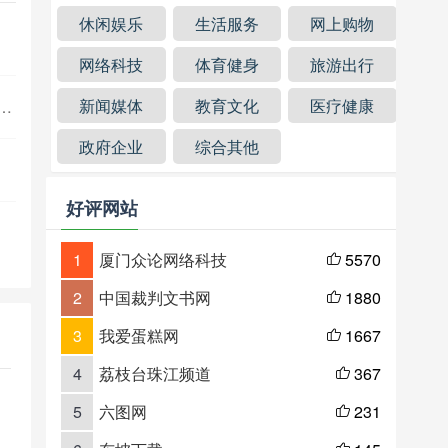
休闲娱乐
生活服务
网上购物
网络科技
体育健身
旅游出行
新闻媒体
教育文化
医疗健康
政府企业
综合其他
好评网站
1
厦门众论网络科技
5570

2
中国裁判文书网
1880

3
我爱蛋糕网
1667

4
荔枝台珠江频道
367

5
六图网
231
