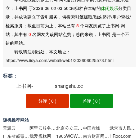
立；上书网-于2026-06-02 03:50:36归档在本站的
休闲娱乐
分类目
录，并成功建立了索引服务，供搜索引擎抓取/蜘蛛爬行/用户查找/
检索服务；截至目前为止，本站已有
5
个网友浏览了上书网-网
站，其中有
0
名网友为该网站点赞；总的来说，上书网-是一个不
错的网站。
转载请注明出处，本文地址：
https://www.iisya.com/weball/web1/202606025573.html
标签：
上书网-
shangshu.cc
好评 (
0
)
差评 (
0
)
随机推荐网站
天翼云
阿里云服务器新购、复购、升级优惠活动推荐
北京公立三甲医院
中国赤峰
武穴市人民政府门户网站
广东省戒毒管理局门户网站
我爱蛋糕网
1905WOW剧场
南方财富网股票入门
HRoot.com