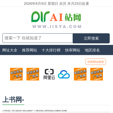
2026年8月9日 星期日 农历 本月23日处暑
立即搜索
网址大全
推荐网站
十大排行榜
快审网站
地区排名
优质网站推荐
顶部广告位1
顶部广告位2
阿里云
腾讯云
顶部广告位5
顶部
广告位招商_广告位待售
广告位招商_广告位待售
打折活动、99元/年
优惠打折，99元/年
广告位招商_广
广告
上书网-