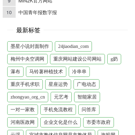
9
MIN2K官方网站
10
中国青年报数字报
最新标签
墨星小说封面制作
24jiaodian_com
梅州中央空调网
重庆网站建设公司网站
g奶
瀑布
马铃薯种植技术
冷串串
重庆手机求职
星座运势
广电动态
zhongyao_org_cn
元艺考
智能家居
一对一家教
手机免流教程
问答库
河南医政网
企业文化是什么
市委市政府
云浮
宣城市教体信息网是市教体局
海投网