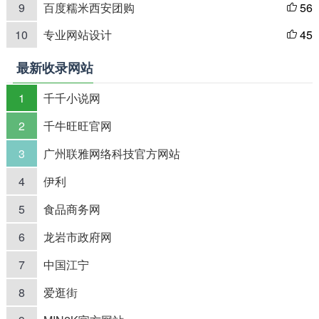
9
百度糯米西安团购
56

10
专业网站设计
45

最新收录网站
1
千千小说网
2
千牛旺旺官网
3
广州联雅网络科技官方网站
4
伊利
5
食品商务网
6
龙岩市政府网
7
中国江宁
8
爱逛街