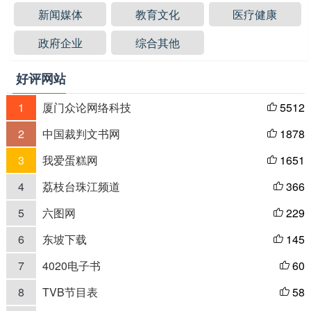
新闻媒体
教育文化
医疗健康
政府企业
综合其他
好评网站
1
厦门众论网络科技
5512

2
中国裁判文书网
1878

3
我爱蛋糕网
1651

4
荔枝台珠江频道
366

5
六图网
229

6
东坡下载
145

7
4020电子书
60

8
TVB节目表
58
