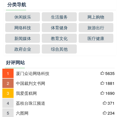
分类导航
休闲娱乐
生活服务
网上购物
网络科技
体育健身
旅游出行
新闻媒体
教育文化
医疗健康
政府企业
综合其他
好评网站
1
厦门众论网络科技
5635

2
中国裁判文书网
1881

3
我爱蛋糕网
1690

4
荔枝台珠江频道
371

5
六图网
234
