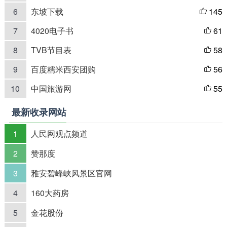
6
东坡下载
145

7
4020电子书
61

8
TVB节目表
58

9
百度糯米西安团购
56

10
中国旅游网
55

最新收录网站
1
人民网观点频道
2
赞那度
3
雅安碧峰峡风景区官网
4
160大药房
5
金花股份