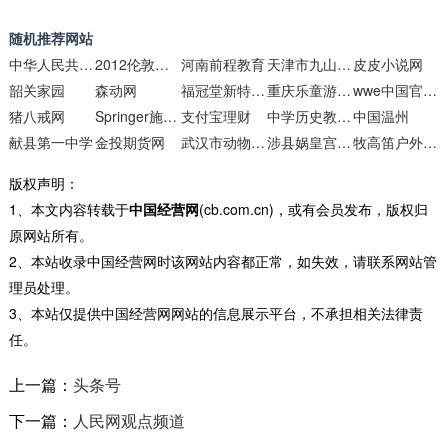
随机推荐网站
中华人民共和国民政部
2012伦敦奥运会_搜狐体育
河南前程教育
天津市九山顶自然风景区旅游服务
皮皮小说网
韶关家园
森动网
福冠堂新特药房网
重庆乐童游乐设备
wwe中国官方网站
猪八戒网
Springer施普林格
支付宝理财
中学历史教学园地
中国温州
献县第一中学
金投期货网
武汉市动物园管理处
涉县娲皇宫管理处
牧高笛户外用品
版权声明：
1、本文内容转载于
中国经营网
(cb.com.cn)，或有会员发布，版权归
原网站所有。
2、本站收录中国经营网时该网站内容都正常，如失效，请联系网站管
理员处理。
3、本站仅提供中国经营网网站的信息展示平台，不承担相关法律责
任。
上一篇：
头条号
下一篇：
人民网观点频道