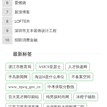
6
爱燃烧
7
新浪博客
8
LOFTER
9
深圳市文丰装饰设计工程
10
招联消费金融
最新标签
湛江市教育局
ASICS亚瑟士
人才快递网
半岛新闻网
海运bl是什么单位
不备案空间
www_rqwsj_gov_cn
中考录取分数线
百大英才网印刷站
纯男孩时尚网
冰橙子辅助
江苏卫视高清直播
大连医科大学附属二院