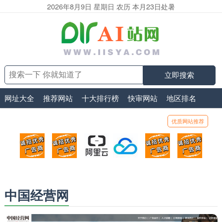
2026年8月9日 星期日 农历 本月23日处暑
立即搜索
网址大全
推荐网站
十大排行榜
快审网站
地区排名
优质网站推荐
顶部广告位1
顶部广告位2
阿里云
腾讯云
顶部广告位5
顶部
广告位招商_广告位待售
广告位招商_广告位待售
打折活动、99元/年
优惠打折，99元/年
广告位招商_广
广告
中国经营网