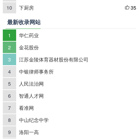
10
下厨房
35

最新收录网站
1
华仁药业
2
金花股份
3
江苏金陵体育器材股份有限公司
4
中银律师事务所
5
人民法治网
6
智通人才网
7
看准网
8
中山纪念中学
9
洛阳一高