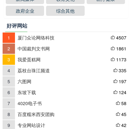
政府企业
综合其他
好评网站
1
厦门众论网络科技
4507

2
中国裁判文书网
1861

3
我爱蛋糕网
1173

4
荔枝台珠江频道
335

5
六图网
197

6
东坡下载
124

7
4020电子书
58

8
百度糯米西安团购
45

9
专业网站设计
42
