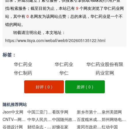
找/检索服务；截至目前为止，本站已有
9
个网友浏览了华仁药业网
站，其中有
0
名网友为该网站点赞；总的来说，华仁药业是一个不
错的网站。
转载请注明出处，本文地址：
https://www.iisya.com/weball/web9/202605135122.html
标签：
华仁药业
华仁药业
华仁药业股份有限
华仁制药
华仁
药业官网
公司
好评 (
0
)
差评 (
0
)
随机推荐网站
Json中文网
中国三亚门户网站
看医学网
新乡市第十中学
泉州美团网
CNTV—网络春晚
中华人民共和国国防部
中国随州政府门户网站
百度糯米成都团购
郑州网络电视台
谷德设计网
财经杂志 - 财经网
好慷在家
黄冈市政府门户网站
红动中国