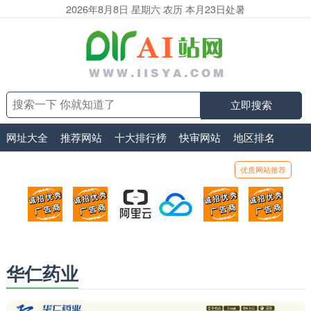
2026年8月8日 星期六 农历 本月23日处暑
立即搜索
网址大全
推荐网站
十大排行榜
快审网站
地区排名
优质网站推荐
顶部广告位1
顶部广告位2
阿里云
腾讯云
顶部广告位5
顶部
广告位招商_广告位待售
广告位招商_广告位待售
打折活动、99元/年
优惠打折，99元/年
广告位招商_广
广告
华仁药业