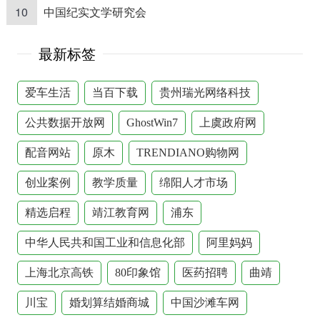
10
中国纪实文学研究会
最新标签
爱车生活
当百下载
贵州瑞光网络科技
公共数据开放网
GhostWin7
上虞政府网
配音网站
原木
TRENDIANO购物网
创业案例
教学质量
绵阳人才市场
精选启程
靖江教育网
浦东
中华人民共和国工业和信息化部
阿里妈妈
上海北京高铁
80印象馆
医药招聘
曲靖
川宝
婚划算结婚商城
中国沙滩车网