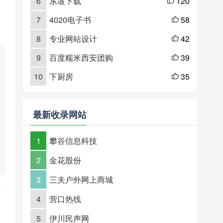
6
东坡下载
120

7
4020电子书
58

8
专业网站设计
42

9
百度糯米西安团购
39

10
下厨房
35

最新收录网站
1
攀谷信息科技
2
金花股份
3
三夫户外网上商城
4
营口热线
5
伊川民声网