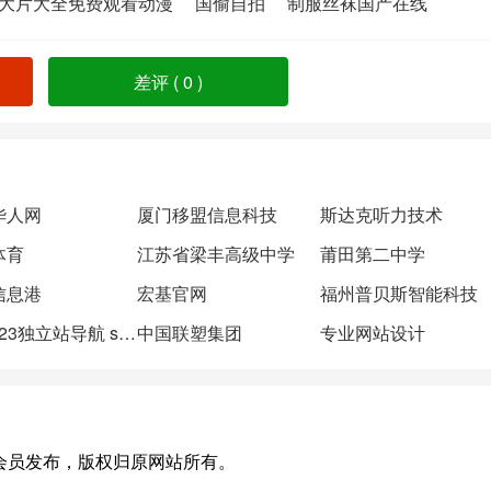
大片大全免费观看动漫
国偷自拍
制服丝袜国产在线
差评 (
0
)
华人网
厦门移盟信息科技
斯达克听力技术
体育
江苏省梁丰高级中学
莆田第二中学
信息港
宏基官网
福州普贝斯智能科技
DLZ123独立站导航 shopify导航
中国联塑集团
专业网站设计
，或有会员发布，版权归原网站所有。