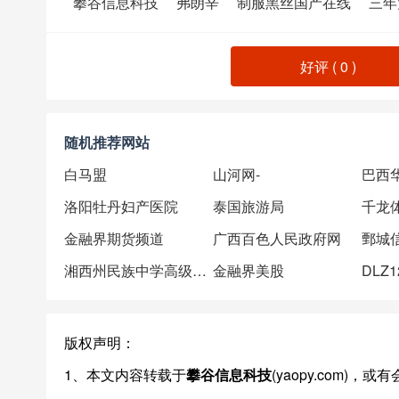
攀谷信息科技
弗朗辛
制服黑丝国产在线
三年
好评 (
0
)
随机推荐网站
白马盟
山河网-
巴西
洛阳牡丹妇产医院
泰国旅游局
千龙
金融界期货频道
广西百色人民政府网
鄄城
湘西州民族中学高级中学
金融界美股
版权声明：
1、本文内容转载于
攀谷信息科技
(yaopy.com)