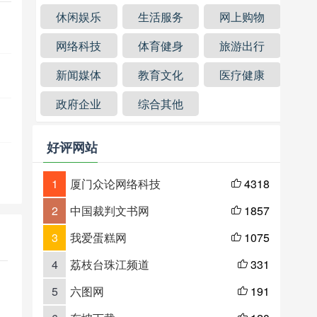
休闲娱乐
生活服务
网上购物
网络科技
体育健身
旅游出行
新闻媒体
教育文化
医疗健康
政府企业
综合其他
好评网站
1
厦门众论网络科技
4318

2
中国裁判文书网
1857

3
我爱蛋糕网
1075

4
荔枝台珠江频道
331

5
六图网
191
