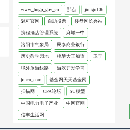
www_hngp_gov_cn
那点
jinlign106
魅可官网
自助投票
楼盘网长兴站
携程酒店管理系统
麻城一中
洛阳市气象局
民泰商业银行
历史教学园地
桃酥大王加盟
卫宁
境外旅游线路
游戏开发学习
jobcn_com
基金网天天基金网
扫描网
CPA论坛
SU模型
中国电力电子产业
中网官网
信丰生活网