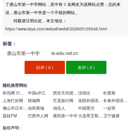
了唐山市第一中学网站，其中有
0
名网友为该网站点赞；总的来
说，唐山市第一中学是一个不错的网站。
转载请注明出处，本文地址：
https://www.iisya.com/weball/web8/202605105046.html
标签：
唐山市第一中学
ts-edu.net.cn
好评 (
0
)
差评 (
0
)
随机推荐网站
和讯网 行情中心
中国▪庐江
西安天尚团建网
没得比
杜蕾斯
上海打折网
猎城网
艺龙旅行网
洛阳外国语学校
长春外国语学校
佛山市日丰企业有限公司官网
动库商城
俏佳人
中国黑河
一起呀
荔枝FM
巴西华人网
莆田第一中学
大连蒂艾斯科技发展
卫宁健康
版权声明：