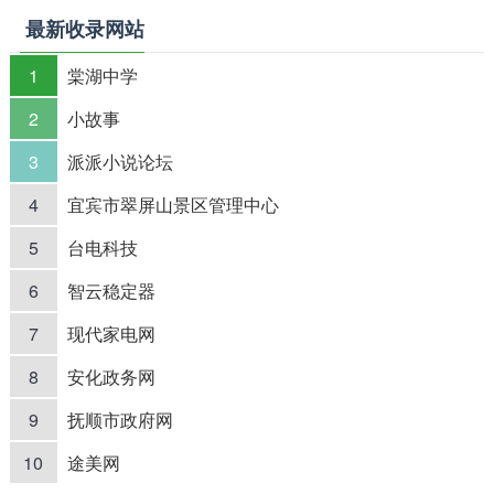
最新收录网站
1
棠湖中学
2
小故事
3
派派小说论坛
4
宜宾市翠屏山景区管理中心
5
台电科技
6
智云稳定器
7
现代家电网
8
安化政务网
9
抚顺市政府网
10
途美网