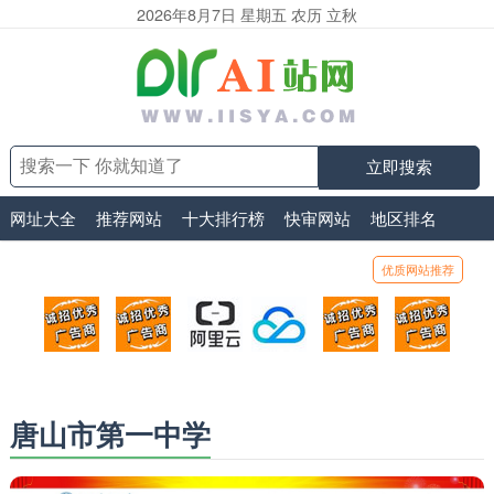
2026年8月7日 星期五 农历 立秋
立即搜索
网址大全
推荐网站
十大排行榜
快审网站
地区排名
优质网站推荐
顶部广告位1
顶部广告位2
阿里云
腾讯云
顶部广告位5
顶部
广告位招商_广告位待售
广告位招商_广告位待售
打折活动、99元/年
优惠打折，99元/年
广告位招商_广
广告
唐山市第一中学