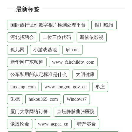
最新标签
国际旅行证件数字相片检测处理平台
银川晚报
河北招聘会
二位三位代码
新依依影视
孤儿网
小游戏基地
ipip.net
新华网广东频道
www_fairchildtv_com
公车私用的认定标准是什么
太明健康
jinxiang_com
www_tongyu_gov_cn
枣庄
朱德
hukou365_com
Windows7
厦门大学网络订餐
京坛静脉曲张医院
谈股论金
www_acpaa_cn
特产零食