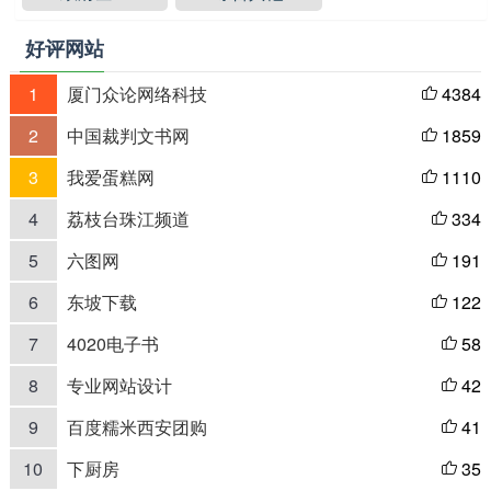
好评网站
1
厦门众论网络科技
4384

2
中国裁判文书网
1859

3
我爱蛋糕网
1110

4
荔枝台珠江频道
334

5
六图网
191

6
东坡下载
122

7
4020电子书
58

8
专业网站设计
42

9
百度糯米西安团购
41

10
下厨房
35
