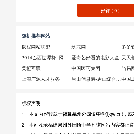
好评 (
0
)
随机推荐网站
携程网站联盟
筑龙网
多多
2014巴西世界杯_网易体育
爱奇艺好看的电影大全
天天
美橙互联
中国医药集团
当易
上海广源人才服务
唐山信息港-唐山综合信息门户网站
中国
版权声明：
1、本文内容转载于
福建泉州外国语中学
(fjqw.c
2、本站收录福建泉州外国语中学时该网站内容都正