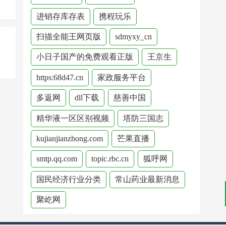
进销存库存表
携程玩乐
扫描全能王网页版
sdmyxy_cn
小日子国产的免费观看正版
王京生
https:68d47.cn
家政服务平台
多返网
dll下载
慈善中国
精华液一区区别视频
塔防三国志
kujianjianzhong.com
芒果直播
smtp.qq.com
topic.rbc.cn
狐呼网
国民经济行业分类
常山药业最新消息
聚屹网