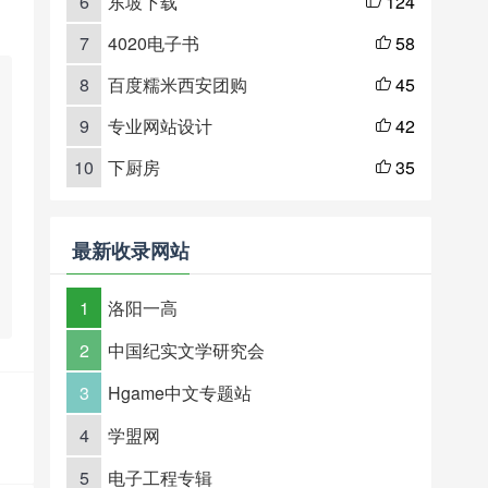
6
东坡下载
124

7
4020电子书
58

8
百度糯米西安团购
45

9
专业网站设计
42

10
下厨房
35

最新收录网站
1
洛阳一高
2
中国纪实文学研究会
3
Hgame中文专题站
4
学盟网
5
电子工程专辑