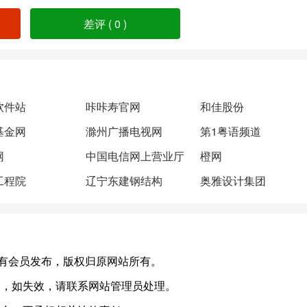
差评 (
0
)
软件站
咔咔寿官网
和佳股份
基金网
滁州广播电视网
第1粤语频道
网
中国电信网上营业厅
橙网
工程院
辽宁东建钢结构
奥雅设计集团
n)，或有会员发布，版权归原网站所有。
常，如失效，请联系网站管理员处理。