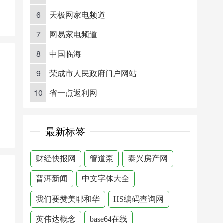
6
天极网家电频道
7
网易家电频道
8
中国临海
9
荣成市人民政府门户网站
10
省一点返利网
最新标签
财经快报网
管道泵
泰兴房产网
普洱新闻
中文字体大全
我们要赞美耶和华
HS编码查询网
英伟达概念
base64在线