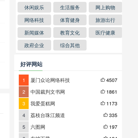
休闲娱乐
生活服务
网上购物
网络科技
体育健身
旅游出行
新闻媒体
教育文化
医疗健康
政府企业
综合其他
好评网站
1
厦门众论网络科技
4507

2
中国裁判文书网
1861

3
我爱蛋糕网
1173

4
荔枝台珠江频道
335

5
六图网
197
