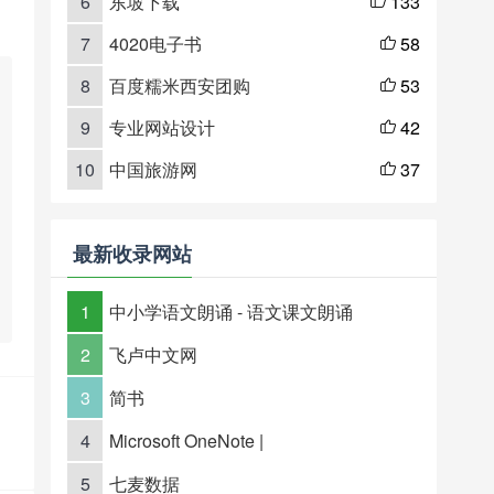
6
东坡下载
133

7
4020电子书
58

8
百度糯米西安团购
53

9
专业网站设计
42

10
中国旅游网
37

最新收录网站
1
中小学语文朗诵 - 语文课文朗诵
2
飞卢中文网
3
简书
4
Microsoft OneNote |
5
七麦数据