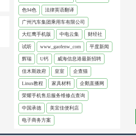
色94色
法律英语翻译
广州汽车集团乘用车有限公司
大红鹰手机版
中电云集
财经社
试听
www_gaofenw_com
平度新闻
辉瑞
U钙
威海信息港最新招聘
佳木斯政府
皇室
企查猫
Linux教程
家具材料
企鹅直播网
荣耀手机售后服务维修点查询
中国承德
美宜佳便利店
电子商务方案