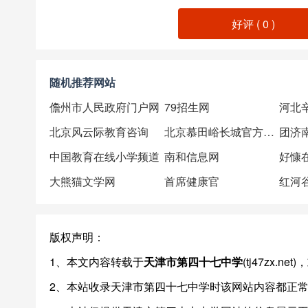
好评 (
0
)
随机推荐网站
儋州市人民政府门户网
79招生网
河北
北京风云际教育咨询
北京慕田峪长城官方网站
团济
中国教育在线小学频道
南和信息网
好慷
大熊猫文学网
首席健康官
红河
版权声明：
1、本文内容转载于
天津市第四十七中学
(tj47zx
2、本站收录天津市第四十七中学时该网站内容都正