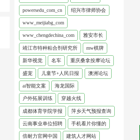
powersedu_com_cn
绍兴市律师协会
www_meijiabg_com
www_chengdechina_com
雅安市长
靖江市特种粘合剂研究所
mw棋牌
新华视觉
名车
重庆桑拿按摩论坛
盛宠
儿童节+人民日报
澳洲论坛
ai智能文案
海龙国际
户外拓展训练
穿越火线
成都体育学院学报
萍乡天气预报查询
云南事业单位招聘
手机看片你懂的
倍耐力官网中国
建筑人才网站