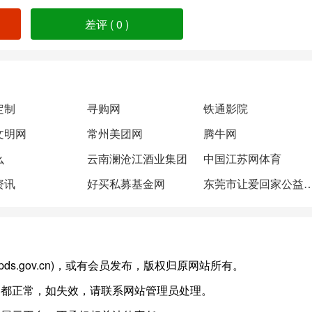
差评 (
0
)
定制
寻购网
铁通影院
文明网
常州美团网
腾牛网
么
云南澜沧江酒业集团
中国江苏网体育
资讯
好买私募基金网
东莞市让爱回家公益
w.pds.gov.cn)，或有会员发布，版权归原网站所有。
容都正常，如失效，请联系网站管理员处理。