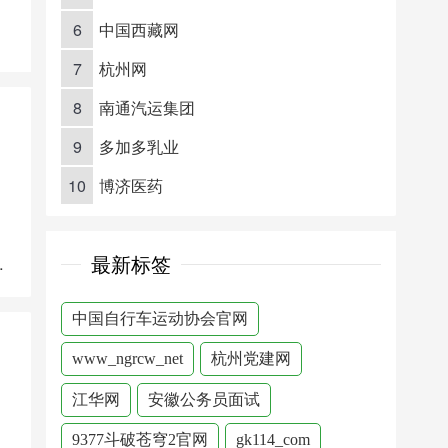
6
中国西藏网
7
杭州网
8
南通汽运集团
9
多加多乳业
10
博济医药
最新标签
服务中心
中国自行车运动协会官网
www_ngrcw_net
杭州党建网
江华网
安徽公务员面试
9377斗破苍穹2官网
gk114_com