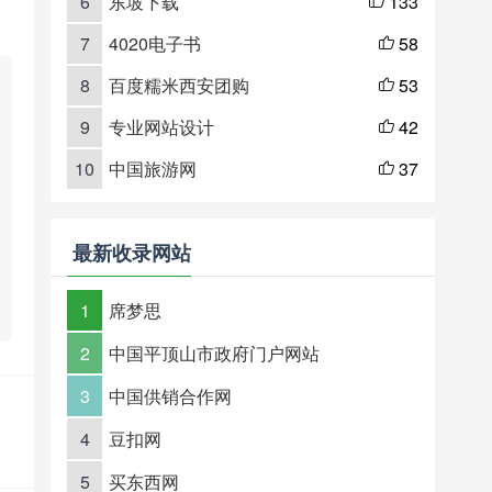
6
东坡下载
133

7
4020电子书
58

8
百度糯米西安团购
53

9
专业网站设计
42

10
中国旅游网
37

最新收录网站
1
席梦思
2
中国平顶山市政府门户网站
3
中国供销合作网
4
豆扣网
5
买东西网