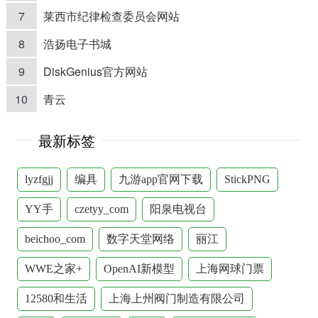
7
莱西市纪律检查委员会网站
8
浩扬电子书城
9
DiskGenius官方网站
10
青云
最新标签
lyzfgjj
编具
九游app官网下载
StickPNG
YY手
czetyy_com
阳泉电视台
beichoo_com
数字天堂网络
丽江
WWE之家+
OpenAI新模型
上海网球门票
12580和生活
上海上州阀门制造有限公司