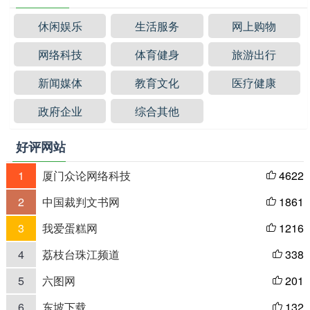
休闲娱乐
生活服务
网上购物
网络科技
体育健身
旅游出行
新闻媒体
教育文化
医疗健康
政府企业
综合其他
好评网站
1
厦门众论网络科技
4622

2
中国裁判文书网
1861

3
我爱蛋糕网
1216

4
荔枝台珠江频道
338

5
六图网
201

6
东坡下载
132
