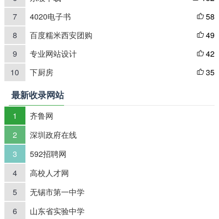
7
4020电子书
58

8
百度糯米西安团购
49

9
专业网站设计
42

10
下厨房
35

最新收录网站
1
齐鲁网
2
深圳政府在线
3
592招聘网
4
高校人才网
5
无锡市第一中学
6
山东省实验中学