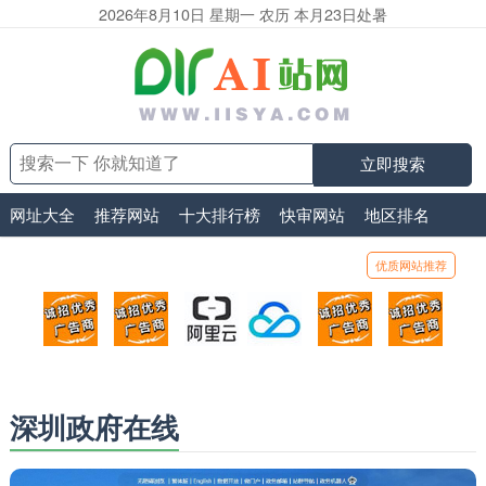
2026年8月10日 星期一 农历 本月23日处暑
立即搜索
网址大全
推荐网站
十大排行榜
快审网站
地区排名
优质网站推荐
顶部广告位1
顶部广告位2
阿里云
腾讯云
顶部广告位5
顶部
广告位招商_广告位待售
广告位招商_广告位待售
打折活动、99元/年
优惠打折，99元/年
广告位招商_广
广告
深圳政府在线