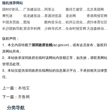
随机推荐网站
团800资讯频道
广东建设信息网(行业服务版)
阿里云
雅诗兰黛官网商城
北京美团网
摩托迷
筑龙建筑设计网
星愿浏览器
龙岩网
香港商报官网
中国东莞政府门户网站
图翁
酷狗音乐在线播放器
杭州云优化信息技术
虎扑体育社区
长沙团购导航
英语学科网
少林寺武术馆旅游网站
生命时报官网
大连森林动物园
版权声明：
1、本文内容转载于
深圳政府在线
(sz.gov.cn)，或有会员发布，版权归
原网站所有。
2、本站收录深圳政府在线时该网站内容都正常，如失效，请联系网站
管理员处理。
3、本站仅提供深圳政府在线网站的信息展示平台，不承担相关法律责
任。
上一篇：
本地宝
下一篇：
齐鲁网
分类导航