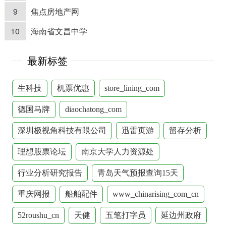
9
焦点房地产网
10
海南省文昌中学
最新标签
生科技
机票优惠
store_lining_com
德国马牌
diaochatong_com
深圳极视角科技有限公司
迅雷页游
留存分析
理想股票论坛
南京大学人力资源处
行业分析研究报告
青岛天气预报查询15天
重庆网报
船舶配件
www_chinarising_com_cn
52roushu_cn
天健
五笔打字员
延边州政府