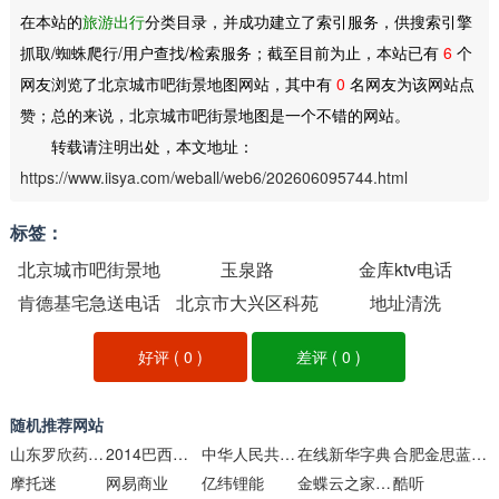
在本站的
旅游出行
分类目录，并成功建立了索引服务，供搜索引擎
抓取/蜘蛛爬行/用户查找/检索服务；截至目前为止，本站已有
6
个
网友浏览了北京城市吧街景地图网站，其中有
0
名网友为该网站点
赞；总的来说，北京城市吧街景地图是一个不错的网站。
转载请注明出处，本文地址：
https://www.iisya.com/weball/web6/202606095744.html
标签：
北京城市吧街景地
玉泉路
金库ktv电话
肯德基宅急送电话
图
北京市大兴区科苑
地址清洗
号
路16号
好评 (
0
)
差评 (
0
)
随机推荐网站
山东罗欣药业集团股份有限公司
2014巴西世界杯-搜狐体育
中华人民共和国外交部
在线新华字典
合肥金思蓝领招聘
摩托迷
网易商业
亿纬锂能
金蝶云之家官网
酷听