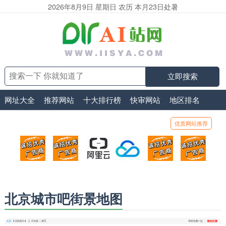
2026年8月9日 星期日 农历 本月23日处暑
立即搜索
网址大全
推荐网站
十大排行榜
快审网站
地区排名
优质网站推荐
顶部广告位1
顶部广告位2
阿里云
腾讯云
顶部广告位5
顶部
广告位招商_广告位待售
广告位招商_广告位待售
打折活动、99元/年
优惠打折，99元/年
广告位招商_广
广告
北京城市吧街景地图