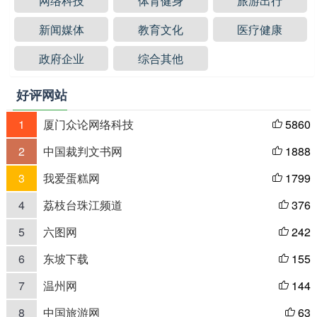
网络科技
体育健身
旅游出行
新闻媒体
教育文化
医疗健康
政府企业
综合其他
好评网站
1
厦门众论网络科技
5860

2
中国裁判文书网
1888

3
我爱蛋糕网
1799

4
荔枝台珠江频道
376

5
六图网
242

6
东坡下载
155

7
温州网
144

8
中国旅游网
63
