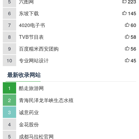
5
六图网
223

6
东坡下载
145

7
4020电子书
60

8
TVB节目表
58

9
百度糯米西安团购
56

10
专业网站设计
45

最新收录网站
1
酷走旅游网
2
青海民泽龙羊峡生态水殖
3
诚意药业
4
金花股份
5
成都马拉松官网