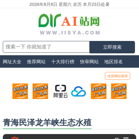
2026年8月8日 星期六 农历 本月23日处暑
立即搜索
网址大全
推荐网站
十大排行榜
快审网站
地区排名
优质网站推荐
顶部广告位1
顶部广告位2
阿里云
腾讯云
顶部广告位5
顶部
广告位招商_广告位待售
广告位招商_广告位待售
打折活动、99元/年
优惠打折，99元/年
广告位招商_广
广告
青海民泽龙羊峡生态水殖