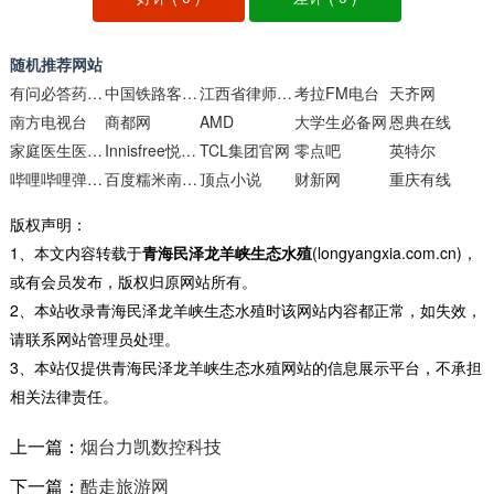
随机推荐网站
有问必答药品库
中国铁路客户服务中心
江西省律师协会
考拉FM电台
天齐网
南方电视台
商都网
AMD
大学生必备网
恩典在线
家庭医生医院库
Innisfree悦诗风吟中国官方网站
TCL集团官网
零点吧
英特尔
哔哩哔哩弹幕视频网
百度糯米南京团购
顶点小说
财新网
重庆有线
版权声明：
1、本文内容转载于
青海民泽龙羊峡生态水殖
(longyangxia.com.cn)，
或有会员发布，版权归原网站所有。
2、本站收录青海民泽龙羊峡生态水殖时该网站内容都正常，如失效，
请联系网站管理员处理。
3、本站仅提供青海民泽龙羊峡生态水殖网站的信息展示平台，不承担
相关法律责任。
上一篇：
烟台力凯数控科技
下一篇：
酷走旅游网