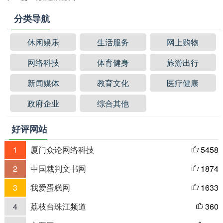
分类导航
休闲娱乐
生活服务
网上购物
网络科技
体育健身
旅游出行
新闻媒体
教育文化
医疗健康
政府企业
综合其他
好评网站
1
厦门众论网络科技
5458

2
中国裁判文书网
1874

3
我爱蛋糕网
1633

4
荔枝台珠江频道
360
