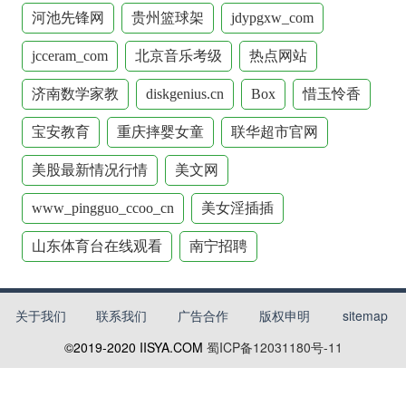
河池先锋网
贵州篮球架
jdypgxw_com
jcceram_com
北京音乐考级
热点网站
济南数学家教
diskgenius.cn
Box
惜玉怜香
宝安教育
重庆摔婴女童
联华超市官网
美股最新情况行情
美文网
www_pingguo_ccoo_cn
美女淫插插
山东体育台在线观看
南宁招聘
关于我们
联系我们
广告合作
版权申明
sitemap
©2019-2020
IISYA.COM
蜀ICP备12031180号-11