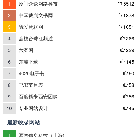
1
厦门众论网络科技
5512

2
中国裁判文书网
1878

3
我爱蛋糕网
1651

4
荔枝台珠江频道
366

5
六图网
229

6
东坡下载
145

7
4020电子书
60

8
TVB节目表
58

9
百度糯米西安团购
56

10
专业网站设计
45

最新收录网站
1
源资信息科技（上海)