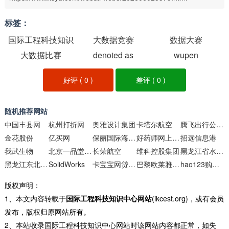
标签：
国际工程科技知识
大数据竞赛
数据大赛
大数据比赛
中心网站
denoted as
wupen
好评 (
0
)
差评 (
0
)
随机推荐网站
中国丰县网
杭州打折网
奥雅设计集团
卡塔尔航空
腾飞出行公司官网
金花股份
亿买网
保丽国际海外婚礼
好药师网上药店官网
招远信息港
我武生物
北京一品堂医药科技
长荣航空
维科控股集团
黑龙江省水利水电勘测设计研究院
黑龙江东北虎林园
SolidWorks
卡宝宝网贷款中心
巴黎欧莱雅中国官方网站
hao123购物频道
版权声明：
1、本文内容转载于
国际工程科技知识中心网站
(ikcest.org)，或有会员
发布，版权归原网站所有。
2、本站收录国际工程科技知识中心网站时该网站内容都正常，如失