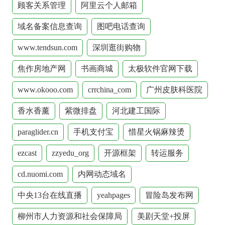
顾客关系管理
阿里云个人邮箱
域名备案信息查询
图吧电话查询
www.tendsun.com
深圳逛街购物
焦作房地产网
书画商城
太极软件官网下载
www.okooo.com
crrchina_com
广州皮肤科医院
香水香薰
紫微排盘
河北建工国际
paraglider.cn
手机支付宝
惜星火锅麻辣烫
ezcast
zzyedu_org
开源框架
转运服务
cd.nuomi.com
内网动态域名
中央13台在线直播
yeahpages
冒险岛发布网
柳州市人力资源和社会保障局
美剧天堂+投屏