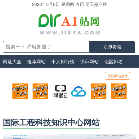
2026年8月6日 星期四 农历 明天是立秋
立即搜索
网址大全
推荐网站
十大排行榜
快审网站
地区排名
优质网站推荐
顶部广告位1
顶部广告位2
阿里云
腾讯云
顶部广告位5
顶部
广告位招商_广告位待售
广告位招商_广告位待售
打折活动、99元/年
优惠打折，99元/年
广告位招商_广
广告
国际工程科技知识中心网站