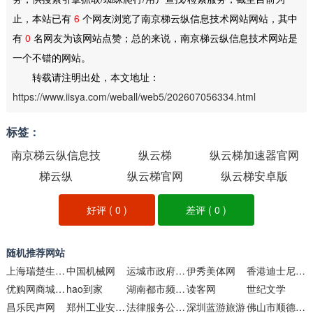
止，本站已有
6
个网友浏览了南京梯云纵信息技术网站网站，其中
有
0
名网友为该网站点赞；总的来说，南京梯云纵信息技术网站是
一个不错的网站。
转载请注明出处，本文地址：
https://www.iisya.com/weball/web5/202607056334.html
标签：
南京梯云纵信息技
纵云梯
纵云梯加速器官网
术网站
梯云纵
纵云梯官网
纵云梯安卓版
好评 (
0
)
差评 (
0
)
随机推荐网站
上海瑞楚生物科技
中国机械网
运城市政府公众信息网
伊秀美体网
香港迪士尼门票团购
优购网商城品牌旗舰店
hao到家
湖南都市频道在线直播
读客网
世纪文学
昌乐民声网
郑州工业安全职业学院
法律服务公司响应式网站模板
深圳蓝游旅游
佛山市顺德区人民政府网