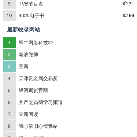
9
TVB节目表
71

10
4020电子书
66

最新收录网站
1
蜗牛网络科技37
2
新浪微博
3
豆瓣
4
天津贵金属交易所
5
银河期货官网
6
共产党员网学习频道
7
豆瓣阅读
8
我心依旧心情驿站