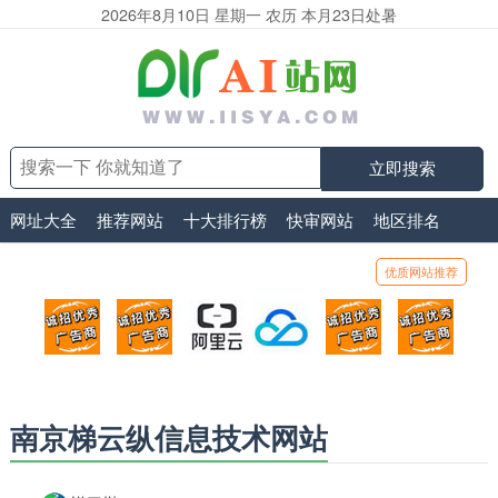
2026年8月10日 星期一 农历 本月23日处暑
立即搜索
网址大全
推荐网站
十大排行榜
快审网站
地区排名
优质网站推荐
顶部广告位1
顶部广告位2
阿里云
腾讯云
顶部广告位5
顶部
广告位招商_广告位待售
广告位招商_广告位待售
打折活动、99元/年
优惠打折，99元/年
广告位招商_广
广告
南京梯云纵信息技术网站