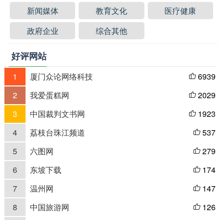
新闻媒体
教育文化
医疗健康
政府企业
综合其他
好评网站
1
厦门众论网络科技
6939

2
我爱蛋糕网
2029

3
中国裁判文书网
1923

4
荔枝台珠江频道
537

5
六图网
279

6
东坡下载
174

7
温州网
147

8
中国旅游网
126
