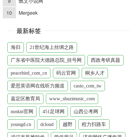
9
燃文小说网
10
Mergeek
最新标签
海归
21世纪海上丝绸之路
广东省中医院大德路总院_挂号网
西政考研真题
peacebird_com_cn
码云官网
桐乡人才
爱思英语网在线听力频道
casio_com_tw
嘉定区教育局
www_shuzimusic_com
nuskin官网
451足球网
山西公考网
youngd.cn
dcloud
越野
程力扫路车