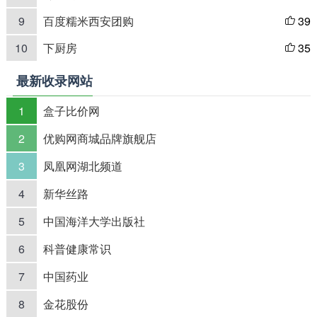
9
百度糯米西安团购
39

10
下厨房
35

最新收录网站
1
盒子比价网
2
优购网商城品牌旗舰店
3
凤凰网湖北频道
4
新华丝路
5
中国海洋大学出版社
6
科普健康常识
7
中国药业
8
金花股份