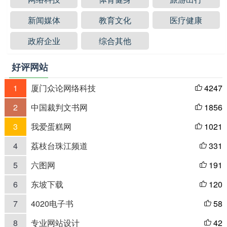
新闻媒体
教育文化
医疗健康
政府企业
综合其他
好评网站
1
厦门众论网络科技
4247

2
中国裁判文书网
1856

3
我爱蛋糕网
1021

4
荔枝台珠江频道
331

5
六图网
191

6
东坡下载
120

7
4020电子书
58

8
专业网站设计
42
