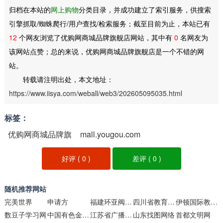
归档在本站的
网上购物
分类目录，并成功建立了索引服务，供搜索
引擎抓取/蜘蛛爬行/用户查找/检索服务；截至目前为止，本站已有
12
个网友浏览了优购网商城品牌旗舰店网站，其中有
0
名网友为
该网站点赞；总的来说，优购网商城品牌旗舰店是一个不错的网
站。
转载请注明出处，本文地址：
https://www.iisya.com/weball/web3/202605095035.html
标签：
优购网商城品牌旗
mall.yougou.com
舰店
好评 (
0
)
差评 (
0
)
随机推荐网站
完美世界
申请方
福建环亚阀门制造
四川省教育考试院
伊顿国际教育集团
数豆子学习网
中国有色金属工业网
江苏省广播电视总台集团
山东找图网络
首都文明网