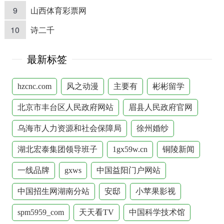
9
山西体育彩票网
10
诗二千
最新标签
hzcnc.com
风之动漫
主要有
彬彬留学
北京市丰台区人民政府网站
眉县人民政府官网
乌海市人力资源和社会保障局
徐州婚纱
湖北宏泰集团领导班子
1gx59w.cn
铜陵新闻
一线品牌
gxws
中国益阳门户网站
中国招生网湖南分站
安邸
小苹果影视
spm5959_com
天天看TV
中国科学技术馆