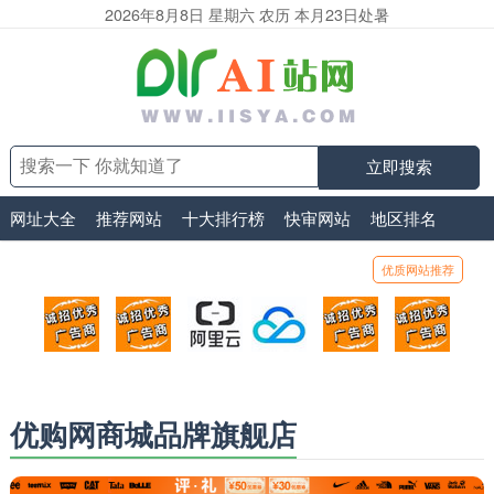
2026年8月8日 星期六 农历 本月23日处暑
立即搜索
网址大全
推荐网站
十大排行榜
快审网站
地区排名
优质网站推荐
顶部广告位1
顶部广告位2
阿里云
腾讯云
顶部广告位5
顶部
广告位招商_广告位待售
广告位招商_广告位待售
打折活动、99元/年
优惠打折，99元/年
广告位招商_广
广告
优购网商城品牌旗舰店