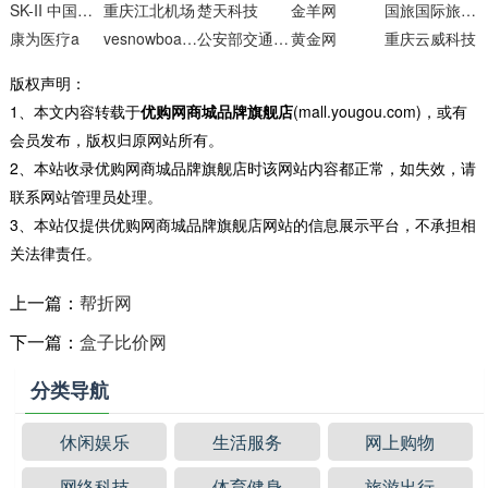
SK-II 中国官方网站
重庆江北机场
楚天科技
金羊网
国旅国际旅行社罗湖嘉宾路营业部
康为医疗a
vesnowboards单板滑雪
公安部交通安全综合服务管理平台
黄金网
重庆云威科技
版权声明：
1、本文内容转载于
优购网商城品牌旗舰店
(mall.yougou.com)，或有
会员发布，版权归原网站所有。
2、本站收录优购网商城品牌旗舰店时该网站内容都正常，如失效，请
联系网站管理员处理。
3、本站仅提供优购网商城品牌旗舰店网站的信息展示平台，不承担相
关法律责任。
上一篇：
帮折网
下一篇：
盒子比价网
分类导航
休闲娱乐
生活服务
网上购物
网络科技
体育健身
旅游出行