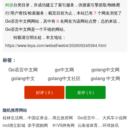
科技
分类目录，并成功建立了索引服务，供搜索引擎抓取/蜘蛛爬
行/用户查找/检索服务；截至目前为止，本站已有
7
个网友浏览了
Go语言中文网网站，其中有
0
名网友为该网站点赞；总的来说，
Go语言中文网是一个不错的网站。
转载请注明出处，本文地址：
https://www.iisya.com/weball/web4/202605245364.html
标签：
Go语言中文网
go中文网
golang中文网
golang中文
golang中文社区
golang 中文网
好评 (
0
)
差评 (
0
)
随机推荐网站
桂林生活网团购
中国证券业协会网
商丘政府网
Go语言中文网
大风车小说网
mcl洲立影城
牵手团购网
91VS摔角网
云南省体育彩票管理中心网站
环球旅讯