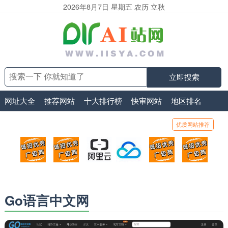
2026年8月7日 星期五 农历 立秋
立即搜索
网址大全
推荐网站
十大排行榜
快审网站
地区排名
优质网站推荐
顶部广告位1
顶部广告位2
阿里云
腾讯云
顶部广告位5
顶部
广告位招商_广告位待售
广告位招商_广告位待售
打折活动、99元/年
优惠打折，99元/年
广告位招商_广
广告
Go语言中文网