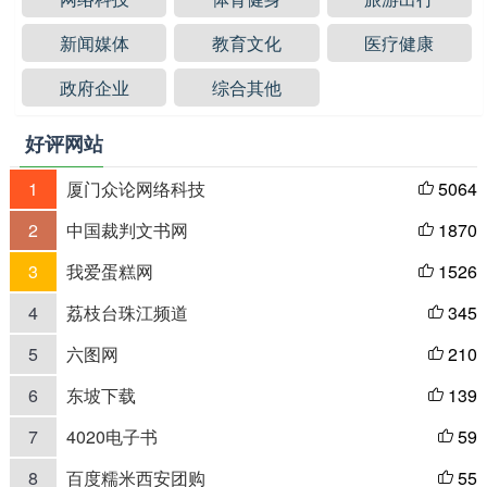
新闻媒体
教育文化
医疗健康
政府企业
综合其他
好评网站
1
厦门众论网络科技
5064

2
中国裁判文书网
1870

3
我爱蛋糕网
1526

4
荔枝台珠江频道
345

5
六图网
210

6
东坡下载
139

7
4020电子书
59

8
百度糯米西安团购
55
