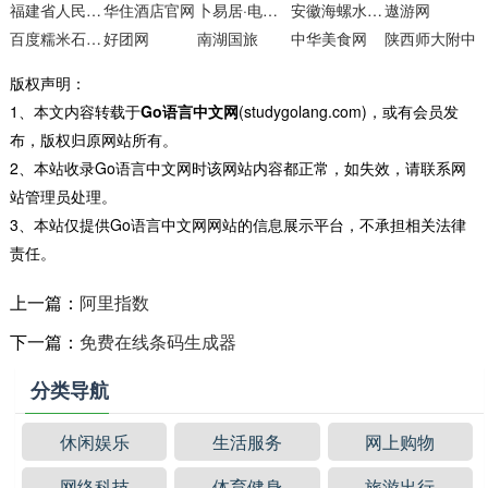
福建省人民政府门户网站
华住酒店官网
卜易居·电脑运程测试
安徽海螺水泥股份有限公司
遨游网
百度糯米石家庄团购
好团网
南湖国旅
中华美食网
陕西师大附中
版权声明：
1、本文内容转载于
Go语言中文网
(studygolang.com)，或有会员发
布，版权归原网站所有。
2、本站收录Go语言中文网时该网站内容都正常，如失效，请联系网
站管理员处理。
3、本站仅提供Go语言中文网网站的信息展示平台，不承担相关法律
责任。
上一篇：
阿里指数
下一篇：
免费在线条码生成器
分类导航
休闲娱乐
生活服务
网上购物
网络科技
体育健身
旅游出行