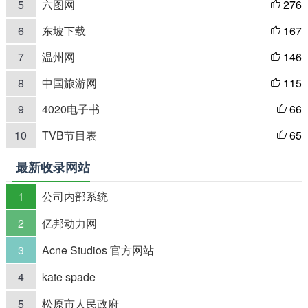
5
六图网
276

6
东坡下载
167

7
温州网
146

8
中国旅游网
115

9
4020电子书
66

10
TVB节目表
65

最新收录网站
1
公司内部系统
2
亿邦动力网
3
Acne Studios 官方网站
4
kate spade
5
松原市人民政府