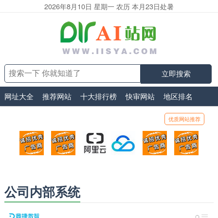
2026年8月10日 星期一 农历 本月23日处暑
立即搜索
网址大全
推荐网站
十大排行榜
快审网站
地区排名
优质网站推荐
顶部广告位1
顶部广告位2
阿里云
腾讯云
顶部广告位5
顶部
广告位招商_广告位待售
广告位招商_广告位待售
打折活动、99元/年
优惠打折，99元/年
广告位招商_广
广告
公司内部系统