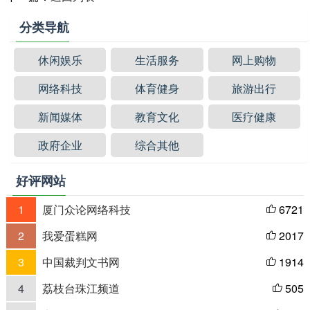
分类导航
休闲娱乐
生活服务
网上购物
网络科技
体育健身
旅游出行
新闻媒体
教育文化
医疗健康
政府企业
综合其他
好评网站
1
厦门众论网络科技
6721

2
我爱蛋糕网
2017

3
中国裁判文书网
1914

4
荔枝台珠江频道
505
