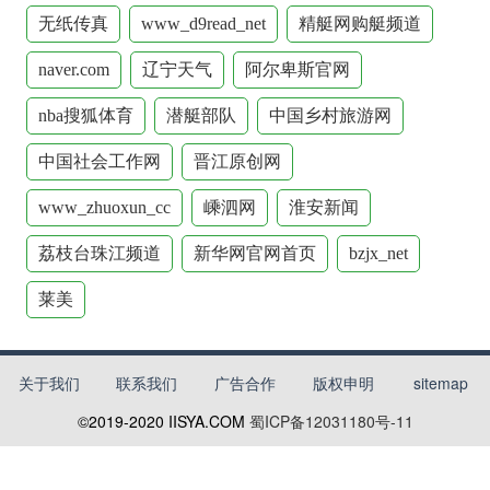
无纸传真
www_d9read_net
精艇网购艇频道
naver.com
辽宁天气
阿尔卑斯官网
nba搜狐体育
潜艇部队
中国乡村旅游网
中国社会工作网
晋江原创网
www_zhuoxun_cc
嵊泗网
淮安新闻
荔枝台珠江频道
新华网官网首页
bzjx_net
莱美
关于我们
联系我们
广告合作
版权申明
sitemap
©2019-2020
IISYA.COM
蜀ICP备12031180号-11