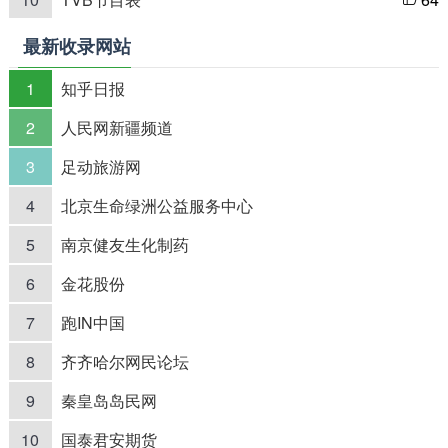

最新收录网站
1
知乎日报
2
人民网新疆频道
3
足动旅游网
4
北京生命绿洲公益服务中心
5
南京健友生化制药
6
金花股份
7
跑IN中国
8
齐齐哈尔网民论坛
9
秦皇岛岛民网
10
国泰君安期货