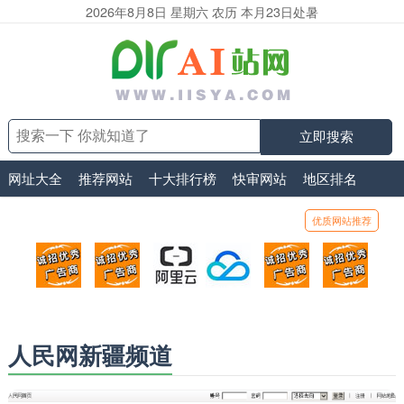
2026年8月8日 星期六 农历 本月23日处暑
立即搜索
网址大全
推荐网站
十大排行榜
快审网站
地区排名
优质网站推荐
顶部广告位1
顶部广告位2
阿里云
腾讯云
顶部广告位5
顶部
广告位招商_广告位待售
广告位招商_广告位待售
打折活动、99元/年
优惠打折，99元/年
广告位招商_广
广告
人民网新疆频道