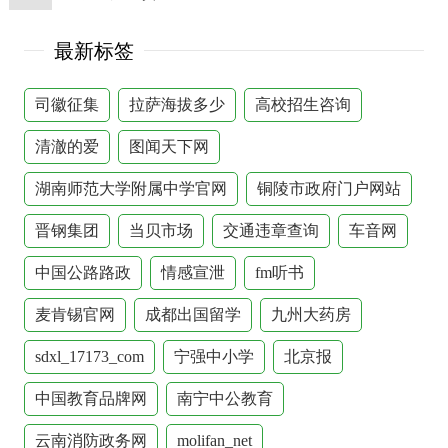
最新标签
司徽征集
拉萨海拔多少
高校招生咨询
清澈的爱
图闻天下网
湖南师范大学附属中学官网
铜陵市政府门户网站
晋钢集团
当贝市场
交通违章查询
车音网
中国公路路政
情感宣泄
fm听书
麦肯锡官网
成都出国留学
九州大药房
sdxl_17173_com
宁强中小学
北京报
中国教育品牌网
南宁中公教育
云南消防政务网
molifan_net