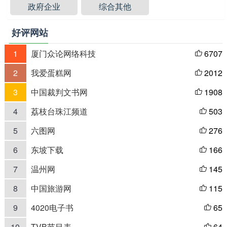
政府企业
综合其他
好评网站
1
厦门众论网络科技
6707

2
我爱蛋糕网
2012

3
中国裁判文书网
1908

4
荔枝台珠江频道
503

5
六图网
276

6
东坡下载
166

7
温州网
145

8
中国旅游网
115

9
4020电子书
65

10
TVB节目表
64